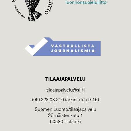
luonnonsuojelu­liitto
.
TILAAJAPALVELU
tilaajapalvelu@sll.fi
(09) 228 08 210 (arkisin klo 9-15)
Suomen Luonto/tilaajapalvelu
Sörnäistenkatu 1
00580 Helsinki