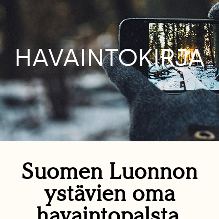
HAVAINTOKIRJA
Suomen Luonnon
ystävien oma
havaintopalsta.