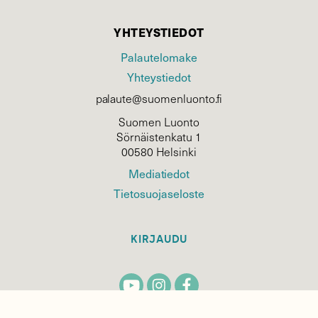
YHTEYSTIEDOT
Palautelomake
Yhteystiedot
palaute@suomenluonto.fi
Suomen Luonto
Sörnäistenkatu 1
00580 Helsinki
Mediatiedot
Tietosuojaseloste
KIRJAUDU