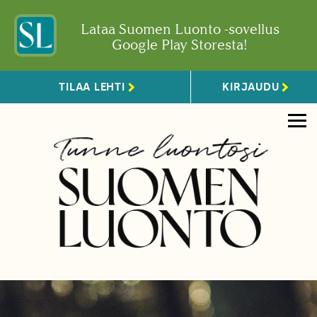
Lataa Suomen Luonto -sovellus
Google Play Storesta!
TILAA LEHTI
KIRJAUDU