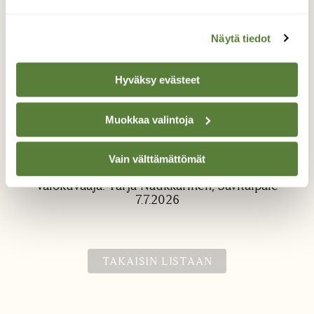
Näytä tiedot
Hyväksy evästeet
Muokkaa valintoja
Maariankämmekkä
Kämmekkää suon laidalla.
Vain välttämättömät
Valokuvaaja: Tarja Naukkarinen, Savitaipale
7.7.2026
TAKAISIN LISTAAN