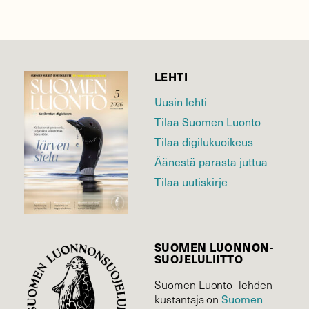
LEHTI
Uusin lehti
Tilaa Suomen Luonto
Tilaa digilukuoikeus
Äänestä parasta juttua
Tilaa uutiskirje
SUOMEN LUONNON­
SUOJELU­LIITTO
Suomen Luonto -lehden
Suomen
kustantaja on