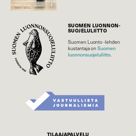
SUOMEN LUONNON­
SUOJELU­LIITTO
Suomen Luonto -lehden
Suomen
kustantaja on
luonnonsuojelu­liitto
.
TILAAJAPALVELU