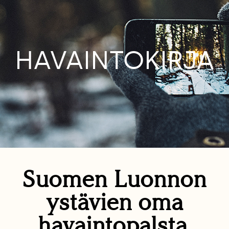
HAVAINTOKIRJA
Suomen Luonnon
ystävien oma
havaintopalsta.