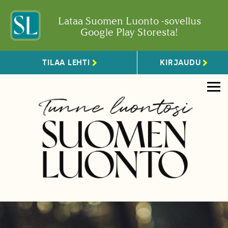
Lataa Suomen Luonto -sovellus
Google Play Storesta!
TILAA LEHTI
KIRJAUDU