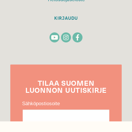
KIRJAUDU
TILAA
SUOMEN
LUONNON
UUTIS­KIRJE
Sähköpostiosoite
Hyväksyn tietojeni käytön uutiskirjeen