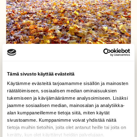
Tämä sivusto käyttää evästeitä
Käytämme evästeitä tarjoamamme sisällön ja mainosten
räätälöimiseen, sosiaalisen median ominaisuuksien
tukemiseen ja kävijämäärämme analysoimiseen. Lisäksi
Maaruska
jaamme sosiaalisen median, mainosalan ja analytiikka-
alan kumppaneillemme tietoja siitä, miten käytät
Puiden ruska jo maassa. Pakkasyön jälkeen
sivustoamme. Kumppanimme voivat yhdistää näitä
lehdet loistaa maassa.
tietoja muihin tietoihin, joita olet antanut heille tai joita on
kerätty, kun olet käyttänyt heidän palvelujaan.