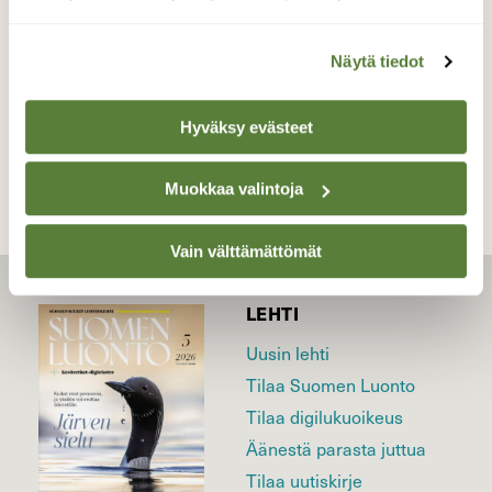
Valokuvaaja: Kaarlo Asikainen, Iisalmi 5.10.2016
Näytä tiedot
TAKAISIN LISTAAN
Hyväksy evästeet
Muokkaa valintoja
Vain välttämättömät
LEHTI
Uusin lehti
Tilaa Suomen Luonto
Tilaa digilukuoikeus
Äänestä parasta juttua
Tilaa uutiskirje