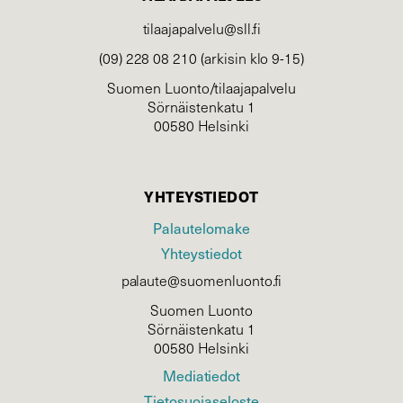
tilaajapalvelu@sll.fi
(09) 228 08 210 (arkisin klo 9-15)
Suomen Luonto/tilaajapalvelu
Sörnäistenkatu 1
00580 Helsinki
YHTEYSTIEDOT
Palautelomake
Yhteystiedot
palaute@suomenluonto.fi
Suomen Luonto
Sörnäistenkatu 1
00580 Helsinki
Mediatiedot
Tietosuojaseloste