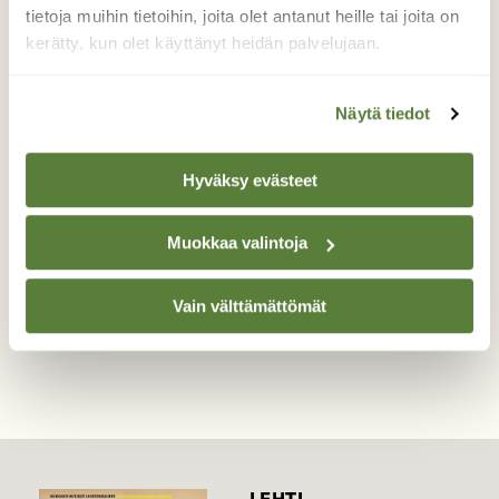
Uurremaatähti (Geastrum pectinatum) on
tietoja muihin tietoihin, joita olet antanut heille tai joita on
mieltynyt vanhoihin muurahaispesiin.
kerätty, kun olet käyttänyt heidän palvelujaan.
Ilmeisesti muurahaisten jättämän pesän
kekoainesten happamuustaso houkuttaa.
Näytä tiedot
Ainoastaan muutaman uurremaatähden
olen löytänyt muualta karikkeesta.
Hyväksy evästeet
Valokuvaaja: Hannu Rasiranta, Hauho 14 09.2015
Muokkaa valintoja
TAKAISIN LISTAAN
Vain välttämättömät
LEHTI