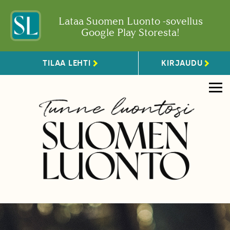
Lataa Suomen Luonto -sovellus
Google Play Storesta!
TILAA LEHTI
KIRJAUDU