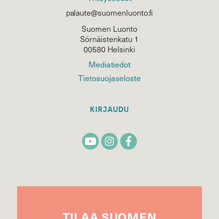
palaute@suomenluonto.fi
Suomen Luonto
Sörnäistenkatu 1
00580 Helsinki
Mediatiedot
Tietosuojaseloste
KIRJAUDU
TILAA
SUOMEN