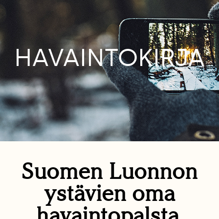
HAVAINTOKIRJA
Suomen Luonnon
ystävien oma
havaintopalsta.