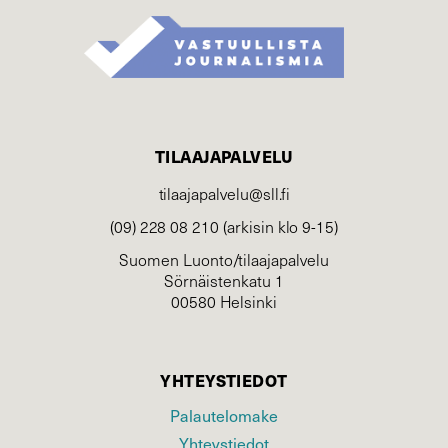
TILAAJAPALVELU
tilaajapalvelu@sll.fi
(09) 228 08 210 (arkisin klo 9-15)
Suomen Luonto/tilaajapalvelu
Sörnäistenkatu 1
00580 Helsinki
YHTEYSTIEDOT
Palautelomake
Yhteystiedot