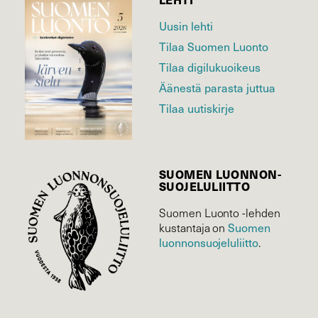
Uusin lehti
Tilaa Suomen Luonto
Tilaa digilukuoikeus
Äänestä parasta juttua
Tilaa uutiskirje
SUOMEN LUONNON­
SUOJELU­LIITTO
Suomen Luonto -lehden
Suomen
kustantaja on
luonnonsuojelu­liitto
.