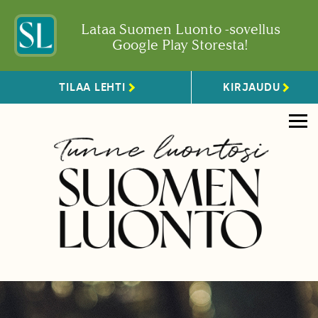
Lataa Suomen Luonto -sovellus
Google Play Storesta!
TILAA LEHTI
KIRJAUDU