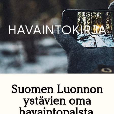
HAVAINTOKIRJA
Suomen Luonnon
ystävien oma
havaintopalsta.