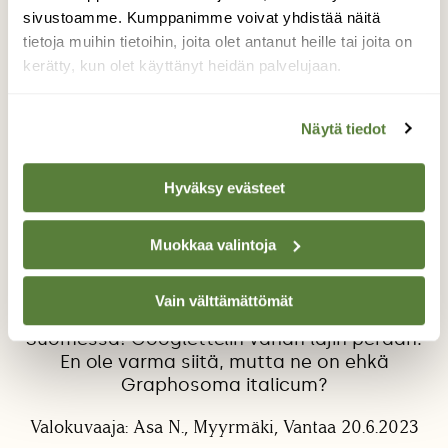
sivustoamme. Kumppanimme voivat yhdistää näitä
tietoja muihin tietoihin, joita olet antanut heille tai joita on
kerätty, kun olet käyttänyt heidän palvelujaan.
Näytä tiedot
Mahdolliset Graphosoma
Hyväksy evästeet
italicumit parittelemassa
Muokkaa valintoja
Olin kävelemässä tälleen iltasalla kotiin, kun
näin nää punaset täplät pensaikossa. Katoin
lähempää ja huomasin, et ne onkin jotain
Vain välttämättömät
ötököitä mitä en ees aatellu esiintyvän
Suomessa! Googlettelin vähän lajin perään.
En ole varma siitä, mutta ne on ehkä
Graphosoma italicum?
Valokuvaaja: Asa N., Myyrmäki, Vantaa 20.6.2023