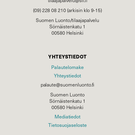
tilaajapalvelu@sll.fi
(09) 228 08 210 (arkisin klo 9-15)
Suomen Luonto/tilaajapalvelu
Sörnäistenkatu 1
00580 Helsinki
YHTEYSTIEDOT
Palautelomake
Yhteystiedot
palaute@suomenluonto.fi
Suomen Luonto
Sörnäistenkatu 1
00580 Helsinki
Mediatiedot
Tietosuojaseloste