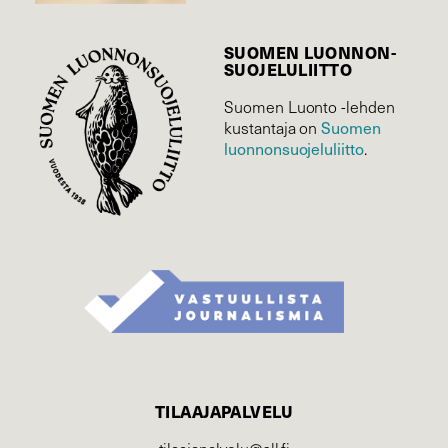
SUOMEN LUONNON­
SUOJELU­LIITTO
Suomen Luonto -lehden
Suomen
kustantaja on
luonnonsuojelu­liitto
.
TILAAJAPALVELU