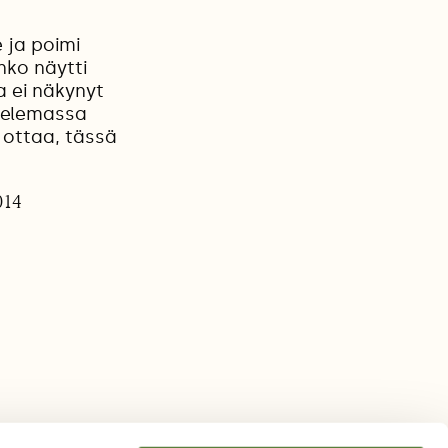
 ja poimi
ko näytti
a ei näkynyt
stelemassa
 ottaa, tässä
014