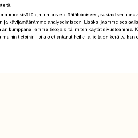
teitä
mamme sisällön ja mainosten räätälöimiseen, sosiaalisen medi
TILAAJAPALVELU
n ja kävijämäärämme analysoimiseen. Lisäksi jaamme sosiaali
tilaajapalvelu@sll.fi
-alan kumppaneillemme tietoja siitä, miten käytät sivustoamme
 muihin tietoihin, joita olet antanut heille tai joita on kerätty, kun 
(09) 228 08 210 (arkisin
klo 9-15)
Suomen
Luonto/tilaajapalvelu
Sörnäistenkatu 1
00580 Helsinki
ELU­
YHTEYSTIEDOT
ntaja on
Palautelomake
Yhteystiedot
palaute@suomenluonto.fi
Suomen Luonto