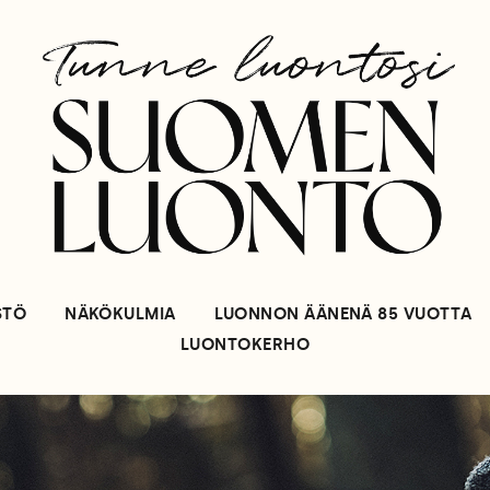
STÖ
NÄKÖKULMIA
LUONNON ÄÄNENÄ 85 VUOTTA
LUONTOKERHO