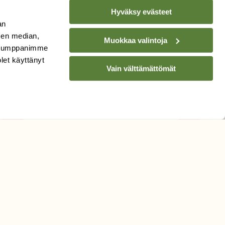
Hyväksy evästeet
an
sen median,
Muokkaa valintoja
. Kumppanimme
TILAA
SUOMEN
olet käyttänyt
LUONNON
UUTIS­KIRJE
Vain välttämättömät
Sähköpostiosoite
Hyväksyn tietojeni käytön
uutiskirjeen lähettämiseen
Tietosuojaseloste