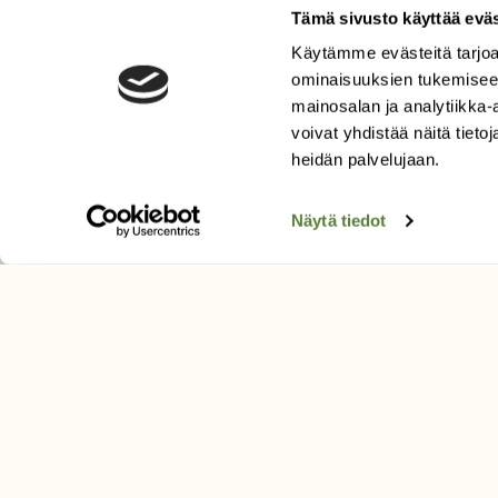
Tämä sivusto käyttää eväs
Käytämme evästeitä tarjoa
LEHTI
ominaisuuksien tukemisee
Uusin lehti
mainosalan ja analytiikka
Tilaa Suomen Luonto
voivat yhdistää näitä tietoja
Tilaa digilukuoikeus
heidän palvelujaan.
Äänestä parasta juttua
Näytä tiedot
Tilaa uutiskirje
SUOMEN LUONNON­SUOJ
LIITTO
Suomen Luonto -lehden kusta
Suomen luonnonsuojelu­liitto
.