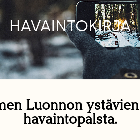
HAVAINTOKIRJA
en Luonnon ystävie
havaintopalsta.