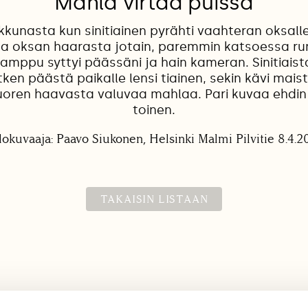
Mahla virtaa puissa
ikkunasta kun sinitiainen pyrähti vaahteran oksalle
a oksan haarasta jotain, paremmin katsoessa run
lamppu syttyi päässäni ja hain kameran. Sinitiaist
ken päästä paikalle lensi tiainen, sekin kävi mai
oren haavasta valuvaa mahlaa. Pari kuvaa ehdin
toinen.
lokuvaaja: Paavo Siukonen, Helsinki Malmi Pilvitie 8.4.2
TAKAISIN LISTAAN