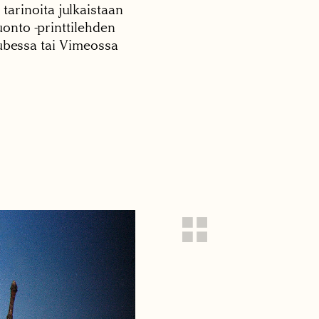
 tarinoita julkaistaan
onto -printtilehden
tubessa tai Vimeossa