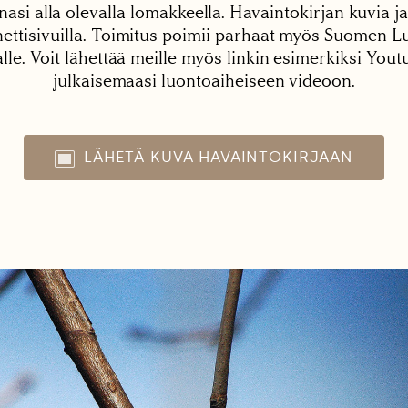
nasi alla olevalla lomakkeella. Havaintokirjan kuvia ja
tisivuilla. Toimitus poimii parhaat myös Suomen Lu
alle. Voit lähettää meille myös linkin esimerkiksi You
julkaisemaasi luontoaiheiseen videoon.
LÄHETÄ KUVA HAVAINTOKIRJAAN