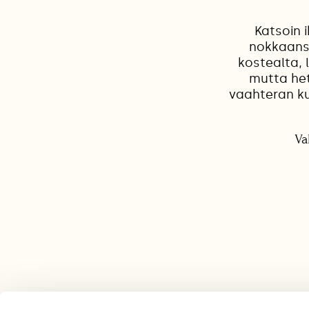
Katsoin 
nokkaans
kostealta, 
mutta het
vaahteran ku
Va