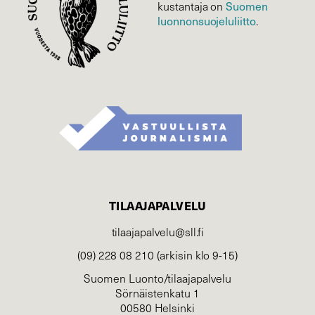
kustantaja on
Suomen
luonnonsuojelu­liitto
.
TILAAJAPALVELU
tilaajapalvelu@sll.fi
(09) 228 08 210 (arkisin klo 9-15)
Suomen Luonto/tilaajapalvelu
Sörnäistenkatu 1
00580 Helsinki