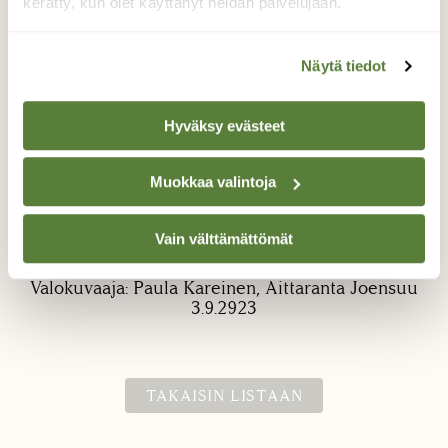
kerätty, kun olet käyttänyt heidän palvelujaan.
Näytä tiedot
Hyväksy evästeet
Mahtava toukka
Muokkaa valintoja
Syreenikiitäjän toukka,kuorikekasan
Vain välttämättömät
vieressä.
Valokuvaaja: Paula Kareinen, Aittaranta Joensuu
3.9.2923
TAKAISIN LISTAAN