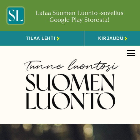
Lataa Suomen Luonto -sovellus
Google Play Storesta!
TILAA LEHTI
KIRJAUDU