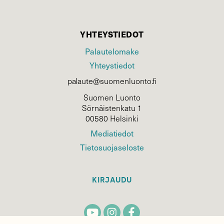
YHTEYSTIEDOT
Palautelomake
Yhteystiedot
palaute@suomenluonto.fi
Suomen Luonto
Sörnäistenkatu 1
00580 Helsinki
Mediatiedot
Tietosuojaseloste
KIRJAUDU