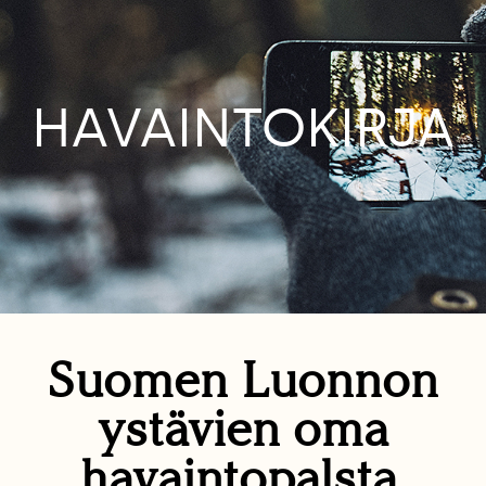
HAVAINTOKIRJA
Suomen Luonnon
ystävien oma
havaintopalsta.