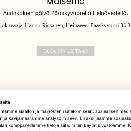
Maisema
Aurinkoinen päivä Pääskyvuorella Heinävedellä.
lokuvaaja: Hannu Rissanen, Heinävesi Pääskyvuori 30.3
TAKAISIN LISTAAN
teitä
mamme sisällön ja mainosten räätälöimiseen, sosiaalisen medi
TILAAJAPALVELU
n ja kävijämäärämme analysoimiseen. Lisäksi jaamme sosiaali
tilaajapalvelu@sll.fi
-alan kumppaneillemme tietoja siitä, miten käytät sivustoamme