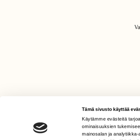
Va
Tämä sivusto käyttää eväs
Käytämme evästeitä tarjoa
LEHTI
ominaisuuksien tukemisee
Uusin lehti
mainosalan ja analytiikka