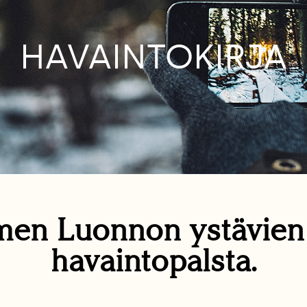
HAVAINTOKIRJA
en Luonnon ystävie
havaintopalsta.