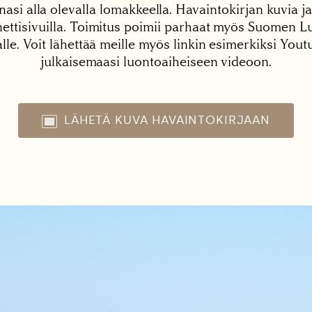
nasi alla olevalla lomakkeella. Havaintokirjan kuvia ja
tisivuilla. Toimitus poimii parhaat myös Suomen Lu
alle. Voit lähettää meille myös linkin esimerkiksi You
julkaisemaasi luontoaiheiseen videoon.
LÄHETÄ KUVA HAVAINTOKIRJAAN