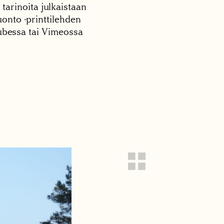
 tarinoita julkaistaan
onto -printtilehden
tubessa tai Vimeossa