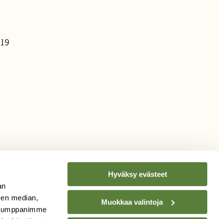
.19
Hyväksy evästeet
an
sen median,
Muokkaa valintoja
. Kumppanimme
TILAA
SUOMEN