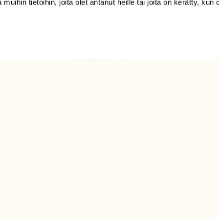
 muihin tietoihin, joita olet antanut heille tai joita on kerätty, kun 
(09) 228 08 210 (arkisin
klo 9-15)
Suomen
Luonto/tilaajapalvelu
Sörnäistenkatu 1
00580 Helsinki
ELU­
YHTEYSTIEDOT
ntaja on
Palautelomake
Yhteystiedot
palaute@suomenluonto.fi
Suomen Luonto
Sörnäistenkatu 1
00580 Helsinki
Mediatiedot
Tietosuojaseloste