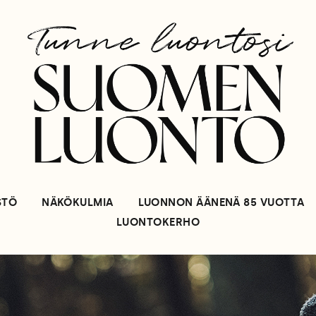
STÖ
NÄKÖKULMIA
LUONNON ÄÄNENÄ 85 VUOTTA
LUONTOKERHO