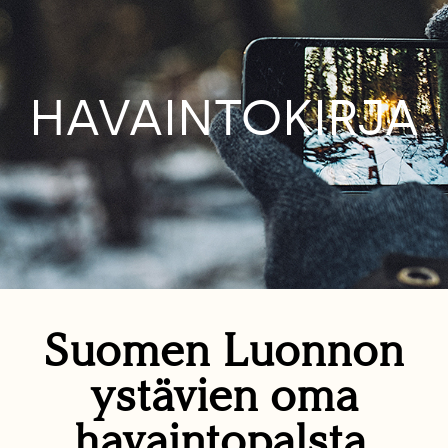
HAVAINTOKIRJA
Suomen Luonnon
ystävien oma
havaintopalsta.