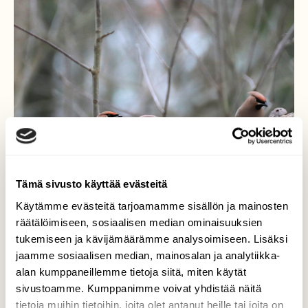
Tämä sivusto käyttää evästeitä
Käytämme evästeitä tarjoamamme sisällön ja mainosten
räätälöimiseen, sosiaalisen median ominaisuuksien
tukemiseen ja kävijämäärämme analysoimiseen. Lisäksi
jaamme sosiaalisen median, mainosalan ja analytiikka-
Maistuu se tarjottu ruoka
alan kumppaneillemme tietoja siitä, miten käytät
tilhillekin
sivustoamme. Kumppanimme voivat yhdistää näitä
tietoja muihin tietoihin, joita olet antanut heille tai joita on