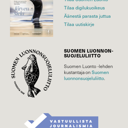
Tilaa digilukuoikeus
Äänestä parasta juttua
Tilaa uutiskirje
SUOMEN LUONNON­
SUOJELU­LIITTO
Suomen Luonto -lehden
kustantaja on
Suomen
luonnonsuojelu­liitto
.