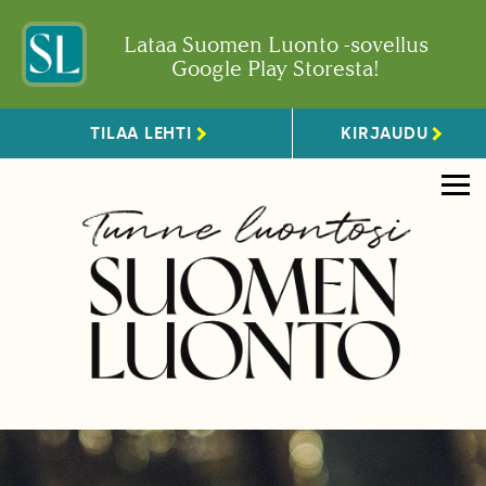
Lataa Suomen Luonto -sovellus
Google Play Storesta!
TILAA LEHTI
KIRJAUDU