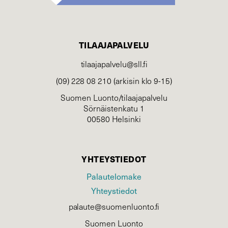
TILAAJAPALVELU
tilaajapalvelu@sll.fi
(09) 228 08 210 (arkisin klo 9-15)
Suomen Luonto/tilaajapalvelu
Sörnäistenkatu 1
00580 Helsinki
YHTEYSTIEDOT
Palautelomake
Yhteystiedot
palaute@suomenluonto.fi
Suomen Luonto