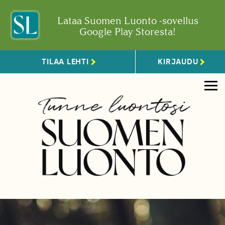
Lataa Suomen Luonto -sovellus
Google Play Storesta!
TILAA LEHTI
KIRJAUDU