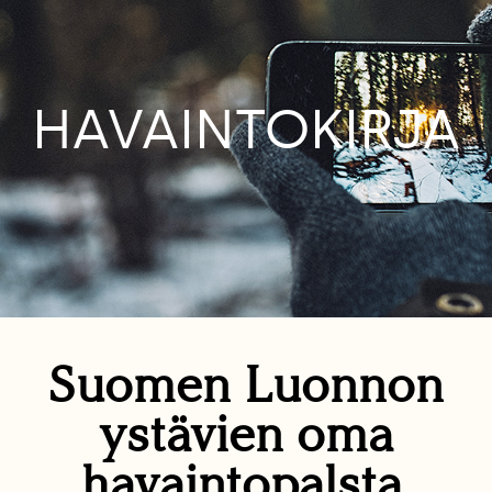
HAVAINTOKIRJA
Suomen Luonnon
ystävien oma
havaintopalsta.