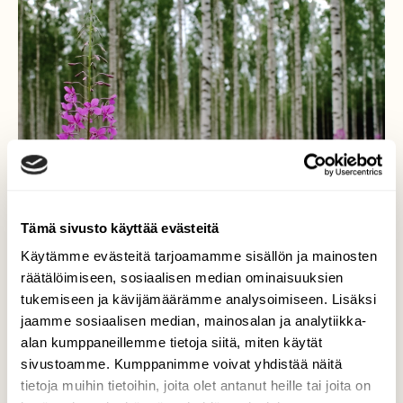
Tämä sivusto käyttää evästeitä
Käytämme evästeitä tarjoamamme sisällön ja mainosten
räätälöimiseen, sosiaalisen median ominaisuuksien
tukemiseen ja kävijämäärämme analysoimiseen. Lisäksi
Maitohorsma
jaamme sosiaalisen median, mainosalan ja analytiikka-
alan kumppaneillemme tietoja siitä, miten käytät
Läheinen koivikko tarjoaa monia
sivustoamme. Kumppanimme voivat yhdistää näitä
kuvausmahdollisuuksia. Nyt sitä kaunistavat
tietoja muihin tietoihin, joita olet antanut heille tai joita on
maitohorsmat.