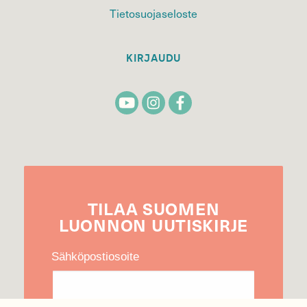
Tietosuojaseloste
KIRJAUDU
TILAA
SUOMEN
LUONNON
UUTIS­KIRJE
Sähköpostiosoite