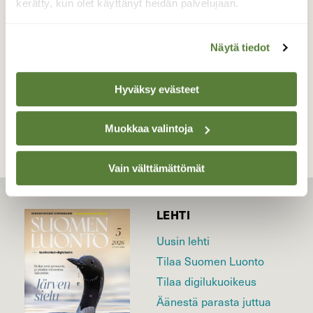
kerätty, kun olet käyttänyt heidän palvelujaan.
Valokuvaaja: Lasse Kokko, Lappeenranta 10.7.2018
Näytä tiedot
TAKAISIN LISTAAN
Hyväksy evästeet
Muokkaa valintoja
Vain välttämättömät
LEHTI
Uusin lehti
Tilaa Suomen Luonto
Tilaa digilukuoikeus
Äänestä parasta juttua