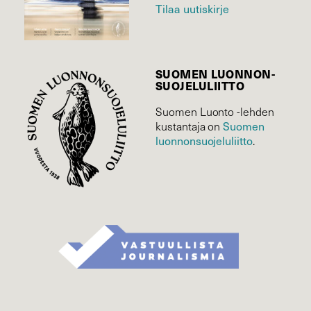
Tilaa uutiskirje
SUOMEN LUONNON­
SUOJELU­LIITTO
Suomen Luonto -lehden
kustantaja on
Suomen
luonnonsuojelu­liitto
.