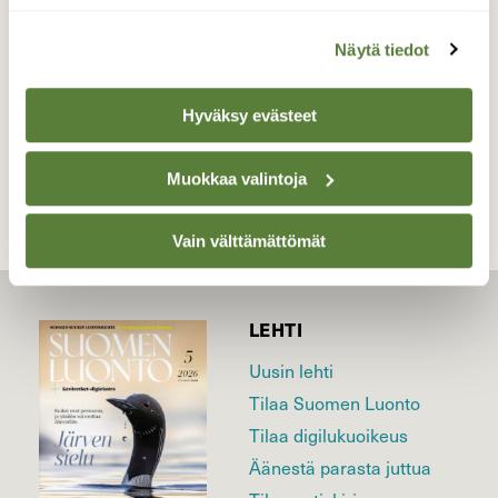
Valokuvaaja: Hannu Rissanen, Näädänmaa 26.4.16
Näytä tiedot
Hyväksy evästeet
TAKAISIN LISTAAN
Muokkaa valintoja
Vain välttämättömät
LEHTI
Uusin lehti
Tilaa Suomen Luonto
Tilaa digilukuoikeus
Äänestä parasta juttua