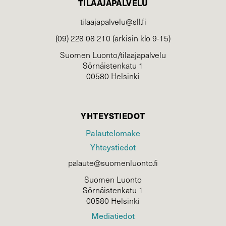
TILAAJAPALVELU
tilaajapalvelu@sll.fi
(09) 228 08 210 (arkisin klo 9-15)
Suomen Luonto/tilaajapalvelu
Sörnäistenkatu 1
00580 Helsinki
YHTEYSTIEDOT
Palautelomake
Yhteystiedot
palaute@suomenluonto.fi
Suomen Luonto
Sörnäistenkatu 1
00580 Helsinki
Mediatiedot