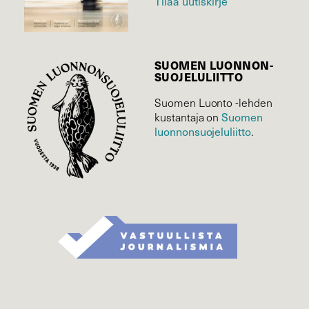
Tilaa uutiskirje
SUOMEN LUONNON­
SUOJELU­LIITTO
Suomen Luonto -lehden
kustantaja on
Suomen
luonnonsuojelu­liitto
.