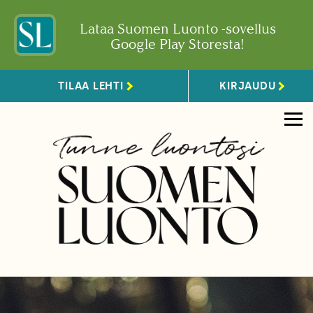
Lataa Suomen Luonto -sovellus
Google Play Storesta!
TILAA LEHTI
KIRJAUDU