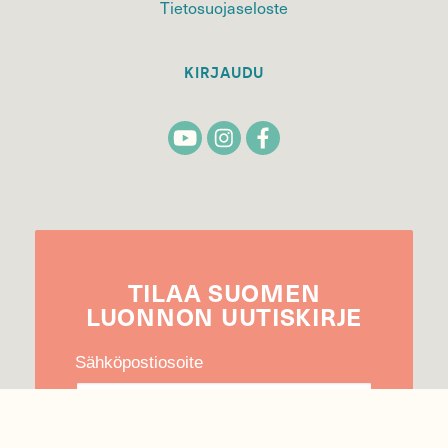
Tietosuojaseloste
KIRJAUDU
TILAA
SUOMEN
LUONNON
UUTIS­KIRJE
Sähköpostiosoite