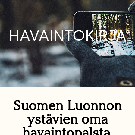
HAVAINTOKIRJA
Suomen Luonnon
ystävien oma
havaintopalsta.