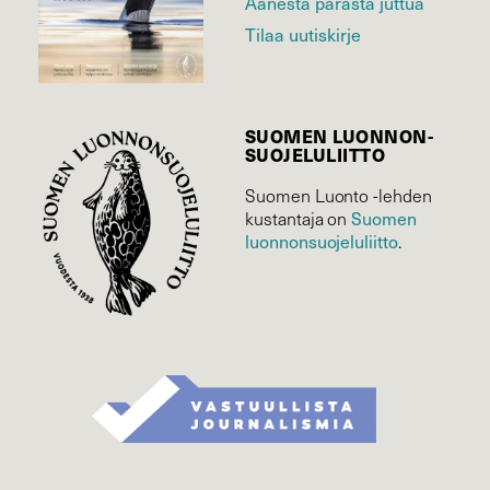
Äänestä parasta juttua
Tilaa uutiskirje
SUOMEN LUONNON­
SUOJELU­LIITTO
Suomen Luonto -lehden
Suomen
kustantaja on
luonnonsuojelu­liitto
.