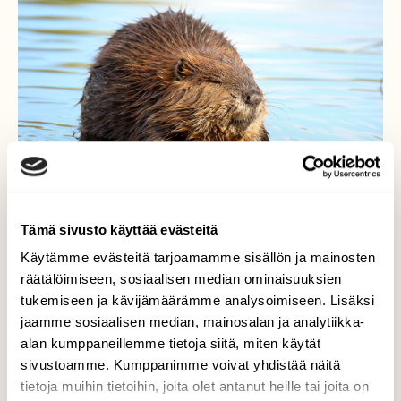
Tämä sivusto käyttää evästeitä
Käytämme evästeitä tarjoamamme sisällön ja mainosten
räätälöimiseen, sosiaalisen median ominaisuuksien
tukemiseen ja kävijämäärämme analysoimiseen. Lisäksi
majava tuli uimaan heti kun
jaamme sosiaalisen median, mainosalan ja analytiikka-
alan kumppaneillemme tietoja siitä, miten käytät
jäät lähti
sivustoamme. Kumppanimme voivat yhdistää näitä
tietoja muihin tietoihin, joita olet antanut heille tai joita on
Majava tuli uimaan ja ruokailemaan,mutta