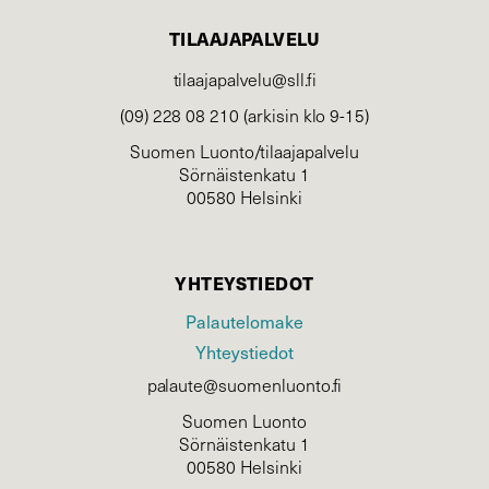
TILAAJAPALVELU
tilaajapalvelu@sll.fi
(09) 228 08 210 (arkisin klo 9-15)
Suomen Luonto/tilaajapalvelu
Sörnäistenkatu 1
00580 Helsinki
YHTEYSTIEDOT
Palautelomake
Yhteystiedot
palaute@suomenluonto.fi
Suomen Luonto
Sörnäistenkatu 1
00580 Helsinki