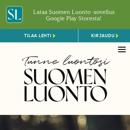
Lataa Suomen Luonto -sovellus
Google Play Storesta!
TILAA LEHTI
KIRJAUDU