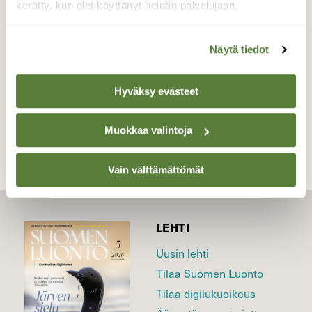
kylläpä aurinko niin häikäisee sitä:!
kerätty, kun olet käyttänyt heidän palvelujaan.
Valokuvaaja: sirpa jyske, Virrat 11.5-22
Näytä tiedot
Hyväksy evästeet
TAKAISIN LISTAAN
Muokkaa valintoja
Vain välttämättömät
LEHTI
Uusin lehti
Tilaa Suomen Luonto
Tilaa digilukuoikeus