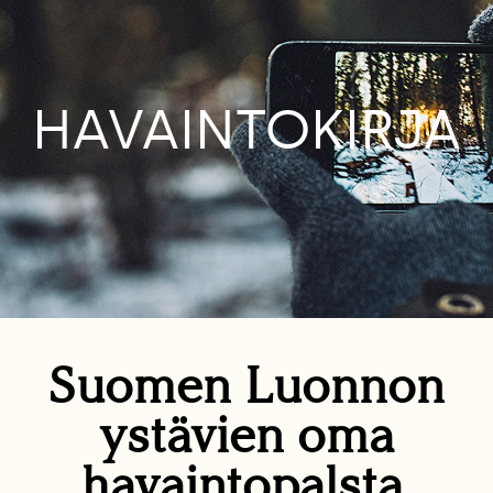
HAVAINTOKIRJA
Suomen Luonnon
ystävien oma
havaintopalsta.