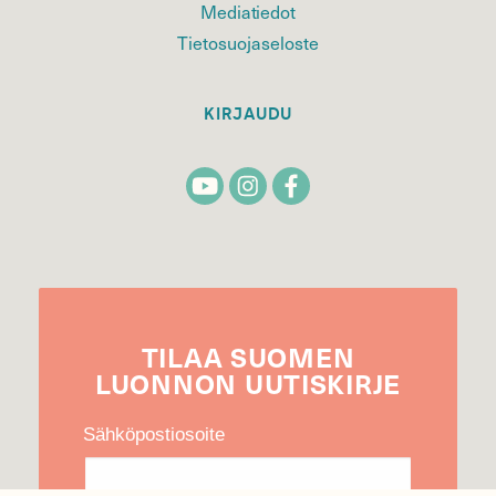
Mediatiedot
Tietosuojaseloste
KIRJAUDU
TILAA
SUOMEN
LUONNON
UUTIS­KIRJE
Sähköpostiosoite