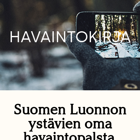
HAVAINTOKIRJA
Suomen Luonnon
ystävien oma
havaintopalsta.