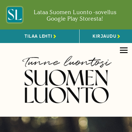
Lataa Suomen Luonto -sovellus
Google Play Storesta!
TILAA LEHTI
KIRJAUDU