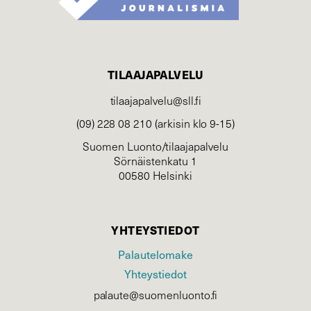
TILAAJAPALVELU
tilaajapalvelu@sll.fi
(09) 228 08 210 (arkisin klo 9-15)
Suomen Luonto/tilaajapalvelu
Sörnäistenkatu 1
00580 Helsinki
YHTEYSTIEDOT
Palautelomake
Yhteystiedot
palaute@suomenluonto.fi