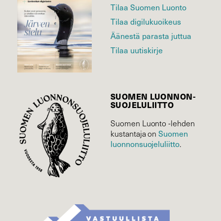
Tilaa Suomen Luonto
Tilaa digilukuoikeus
Äänestä parasta juttua
Tilaa uutiskirje
SUOMEN LUONNON­
SUOJELU­LIITTO
Suomen Luonto -lehden
Suomen
kustantaja on
luonnonsuojelu­liitto
.