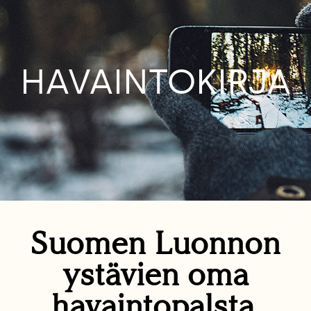
HAVAINTOKIRJA
Suomen Luonnon
ystävien oma
havaintopalsta.