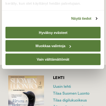
kerätty, kun olet käyttänyt heidän palvelujaan.
Valokuvaaja: Pirkko Siukonen, Tornio, Palovaara
01.09.2020
Näytä tiedot
Hyväksy evästeet
TAKAISIN LISTAAN
Muokkaa valintoja
Vain välttämättömät
LEHTI
Uusin lehti
Tilaa Suomen Luonto
Tilaa digilukuoikeus