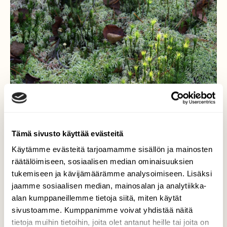
Tämä sivusto käyttää evästeitä
Käytämme evästeitä tarjoamamme sisällön ja mainosten
räätälöimiseen, sosiaalisen median ominaisuuksien
tukemiseen ja kävijämäärämme analysoimiseen. Lisäksi
Makromaailma
jaamme sosiaalisen median, mainosalan ja analytiikka-
alan kumppaneillemme tietoja siitä, miten käytät
Sammalmättään sammaliin syyskuinen
aurinko osui vinosti valaisten piskuisia
sivustoamme. Kumppanimme voivat yhdistää näitä
sammaleiden päitä.
tietoja muihin tietoihin, joita olet antanut heille tai joita on