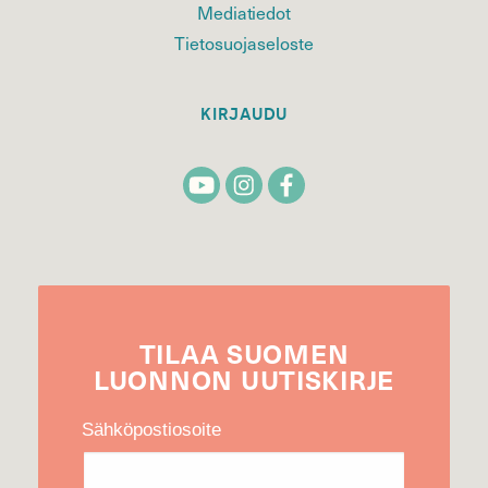
Mediatiedot
Tietosuojaseloste
KIRJAUDU
TILAA
SUOMEN
LUONNON
UUTIS­KIRJE
Sähköpostiosoite