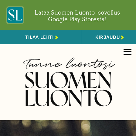
Lataa Suomen Luonto -sovellus
Google Play Storesta!
TILAA LEHTI
KIRJAUDU