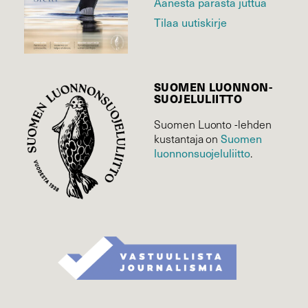
Äänestä parasta juttua
Tilaa uutiskirje
SUOMEN LUONNON­
SUOJELU­LIITTO
Suomen Luonto -lehden
kustantaja on
Suomen
luonnonsuojelu­liitto
.