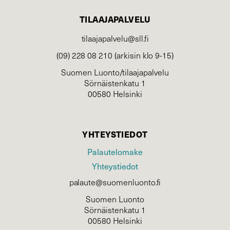
TILAAJAPALVELU
tilaajapalvelu@sll.fi
(09) 228 08 210 (arkisin klo 9-15)
Suomen Luonto/tilaajapalvelu
Sörnäistenkatu 1
00580 Helsinki
YHTEYSTIEDOT
Palautelomake
Yhteystiedot
palaute@suomenluonto.fi
Suomen Luonto
Sörnäistenkatu 1
00580 Helsinki