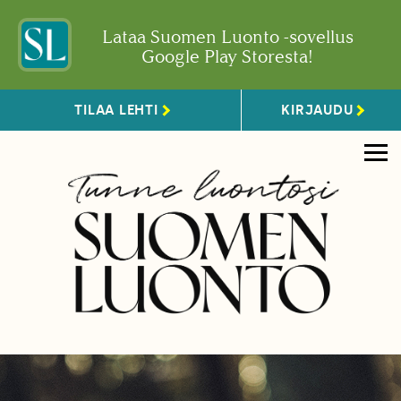
Lataa Suomen Luonto -sovellus
Google Play Storesta!
TILAA LEHTI
KIRJAUDU