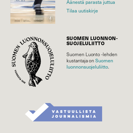
Äänestä parasta juttua
Tilaa uutiskirje
SUOMEN LUONNON­
SUOJELU­LIITTO
Suomen Luonto -lehden
Suomen
kustantaja on
luonnonsuojelu­liitto
.