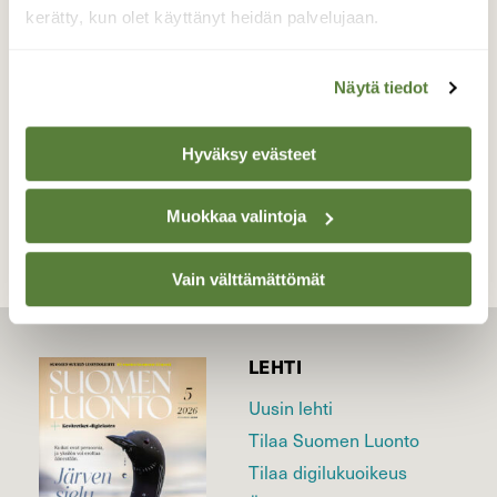
lintua oli ilo seurata ja ilo kuvata.
kerätty, kun olet käyttänyt heidän palvelujaan.
Valokuvaaja: Maarit Siitonen, Joutsa 15.4.2025
Näytä tiedot
Hyväksy evästeet
TAKAISIN LISTAAN
Muokkaa valintoja
Vain välttämättömät
LEHTI
Uusin lehti
Tilaa Suomen Luonto
Tilaa digilukuoikeus