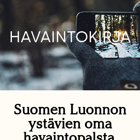
HAVAINTOKIRJA
Suomen Luonnon
ystävien oma
havaintopalsta.