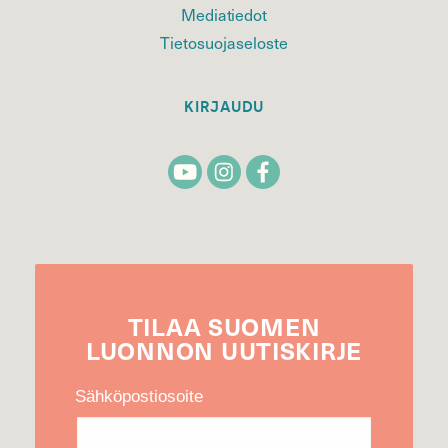
Mediatiedot
Tietosuojaseloste
KIRJAUDU
TILAA
SUOMEN
LUONNON
UUTIS­KIRJE
Sähköpostiosoite