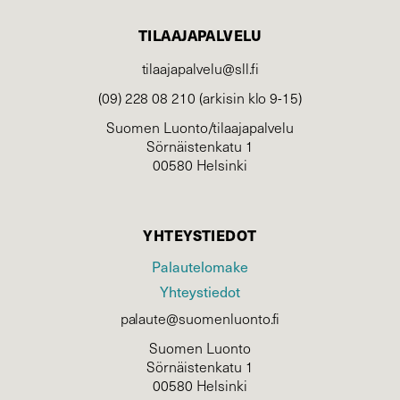
TILAAJAPALVELU
tilaajapalvelu@sll.fi
(09) 228 08 210 (arkisin klo 9-15)
Suomen Luonto/tilaajapalvelu
Sörnäistenkatu 1
00580 Helsinki
YHTEYSTIEDOT
Palautelomake
Yhteystiedot
palaute@suomenluonto.fi
Suomen Luonto
Sörnäistenkatu 1
00580 Helsinki