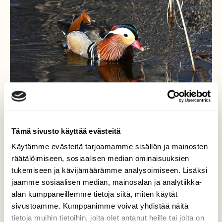
Tämä sivusto käyttää evästeitä
Käytämme evästeitä tarjoamamme sisällön ja mainosten
räätälöimiseen, sosiaalisen median ominaisuuksien
Mandariinisorsa
tukemiseen ja kävijämäärämme analysoimiseen. Lisäksi
jaamme sosiaalisen median, mainosalan ja analytiikka-
Mandariinisorsa uimassa rantakaislikossa.
alan kumppaneillemme tietoja siitä, miten käytät
Kaunis on kevät aamu ja kaunis on värikäs
sivustoamme. Kumppanimme voivat yhdistää näitä
mandariinisorsa juhla-asussaan. Eksoottista
tietoja muihin tietoihin, joita olet antanut heille tai joita on