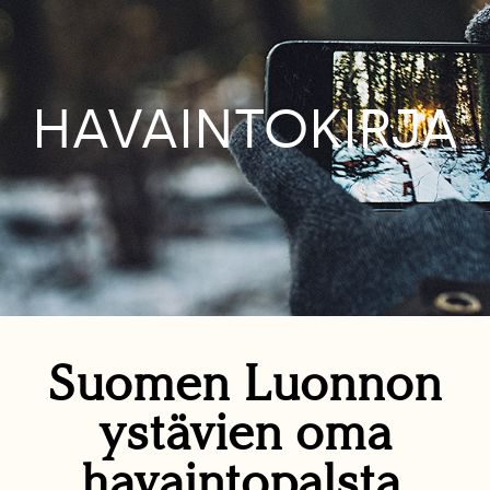
HAVAINTOKIRJA
Suomen Luonnon
ystävien oma
havaintopalsta.