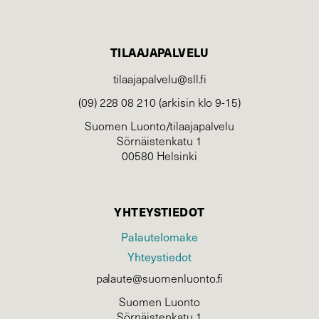
TILAAJAPALVELU
tilaajapalvelu@sll.fi
(09) 228 08 210 (arkisin klo 9-15)
Suomen Luonto/tilaajapalvelu
Sörnäistenkatu 1
00580 Helsinki
YHTEYSTIEDOT
Palautelomake
Yhteystiedot
palaute@suomenluonto.fi
Suomen Luonto
Sörnäistenkatu 1