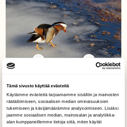
Mandariinisorsa jäällä,
Tämä sivusto käyttää evästeitä
kylmää...
Käytämme evästeitä tarjoamamme sisällön ja mainosten
räätälöimiseen, sosiaalisen median ominaisuuksien
Kovin kylmiin olosuhteisiin saapuivat
tukemiseen ja kävijämäärämme analysoimiseen. Lisäksi
mandariinisorsat 20.4. kun tulivat
jaamme sosiaalisen median, mainosalan ja analytiikka-
ihastuttamaan utajärvisiä Oulujoelle - joki
alan kumppaneillemme tietoja siitä, miten käytät