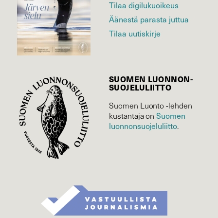
Tilaa digilukuoikeus
Äänestä parasta juttua
Tilaa uutiskirje
SUOMEN LUONNON­
SUOJELU­LIITTO
Suomen Luonto -lehden
Suomen
kustantaja on
luonnonsuojelu­liitto
.