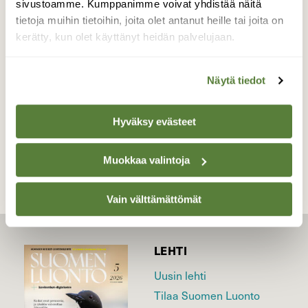
kylllä jo alkaa olla sula, mutta rannat, pellot
sivustoamme. Kumppanimme voivat yhdistää näitä
ja metsät ovat vielä paksun lumipeitteen
tietoja muihin tietoihin, joita olet antanut heille tai joita on
alla
kerätty, kun olet käyttänyt heidän palvelujaan.
Valokuvaaja: Tommi Kujala, UTAJÄRVI 20.4.2020
Näytä tiedot
Hyväksy evästeet
TAKAISIN LISTAAN
Muokkaa valintoja
Vain välttämättömät
LEHTI
Uusin lehti
Tilaa Suomen Luonto