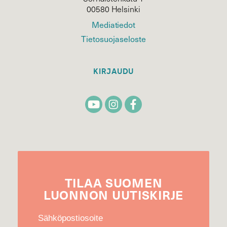
00580 Helsinki
Mediatiedot
Tietosuojaseloste
KIRJAUDU
TILAA
SUOMEN
LUONNON
UUTIS­KIRJE
Sähköpostiosoite