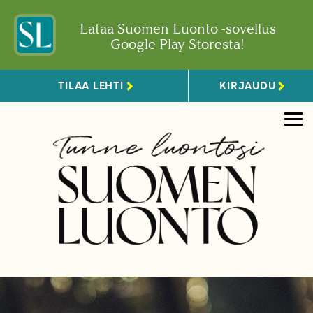
Lataa Suomen Luonto -sovellus
Google Play Storesta!
TILAA LEHTI
KIRJAUDU