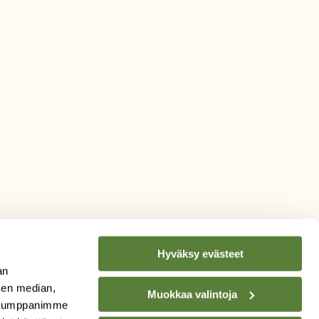
Hyväksy evästeet
an
sen median,
Muokkaa valintoja
TILAA
SUOMEN
. Kumppanimme