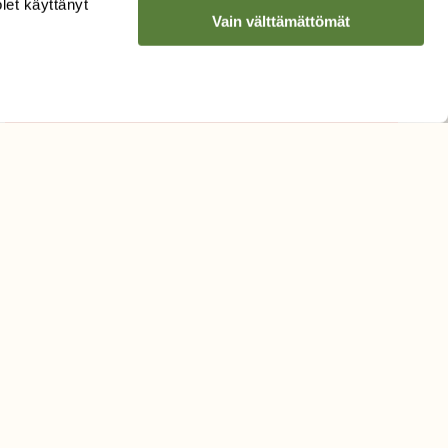
LUONNON
UUTIS­KIRJE
olet käyttänyt
Vain välttämättömät
Sähköpostiosoite
Hyväksyn tietojeni käytön
uutiskirjeen lähettämiseen
Tietosuojaseloste