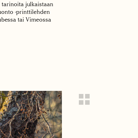
 tarinoita julkaistaan
onto -printtilehden
tubessa tai Vimeossa