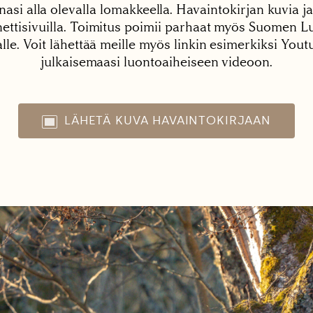
nasi alla olevalla lomakkeella. Havaintokirjan kuvia ja
tisivuilla. Toimitus poimii parhaat myös Suomen Lu
alle. Voit lähettää meille myös linkin esimerkiksi You
julkaisemaasi luontoaiheiseen videoon.
LÄHETÄ KUVA HAVAINTOKIRJAAN