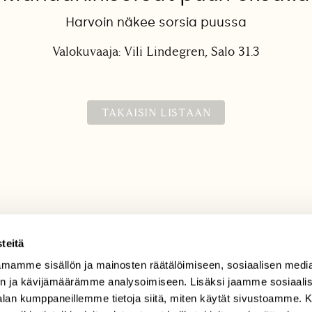
Harvoin näkee sorsia puussa
Valokuvaaja: Vili Lindegren, Salo 31.3
TAKAISIN LISTAAN
teitä
TILAAJAPALVELU
mamme sisällön ja mainosten räätälöimiseen, sosiaalisen medi
n ja kävijämäärämme analysoimiseen. Lisäksi jaamme sosiaali
tilaajapalvelu@sll.fi
-alan kumppaneillemme tietoja siitä, miten käytät sivustoamme
(09) 228 08 210 (arkisin