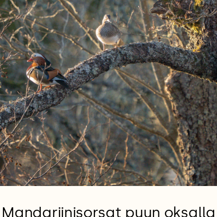
Mandariinisorsat puun oksalla