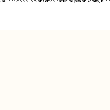
 muihin tietoihin, joita olet antanut heille tai joita on kerätty, kun 
klo 9-15)
Suomen
Luonto/tilaajapalvelu
Sörnäistenkatu 1
00580 Helsinki
ELU­
YHTEYSTIEDOT
ntaja on
Palautelomake
Yhteystiedot
palaute@suomenluonto.fi
Suomen Luonto
Sörnäistenkatu 1
00580 Helsinki
Mediatiedot
Tietosuojaseloste