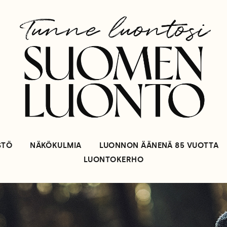
STÖ
NÄKÖKULMIA
LUONNON ÄÄNENÄ 85 VUOTTA
LUONTOKERHO