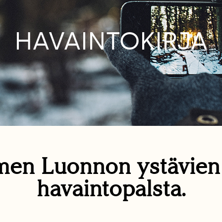
HAVAINTOKIRJA
en Luonnon ystävie
havaintopalsta.