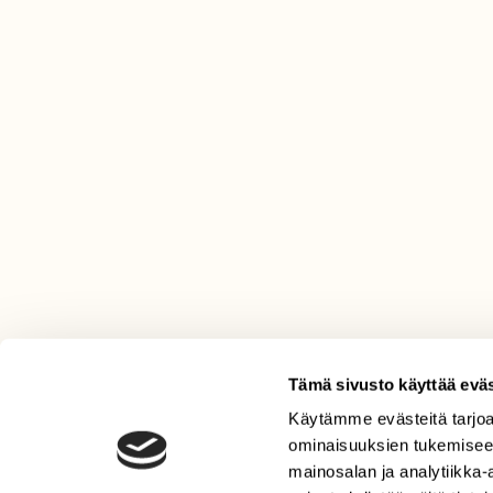
Tämä sivusto käyttää eväs
LEHTI
Käytämme evästeitä tarjoa
ominaisuuksien tukemisee
Uusin lehti
mainosalan ja analytiikka
Tilaa Suomen Luonto