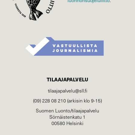
luonnonsuojelu­liitto
.
TILAAJAPALVELU
tilaajapalvelu@sll.fi
(09) 228 08 210 (arkisin klo 9-15)
Suomen Luonto/tilaajapalvelu
Sörnäistenkatu 1
00580 Helsinki