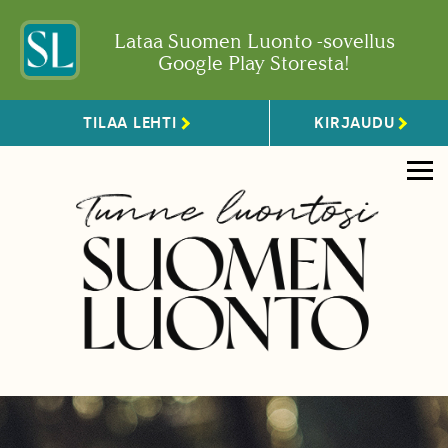
Lataa Suomen Luonto -sovellus
Google Play Storesta!
TILAA LEHTI
KIRJAUDU