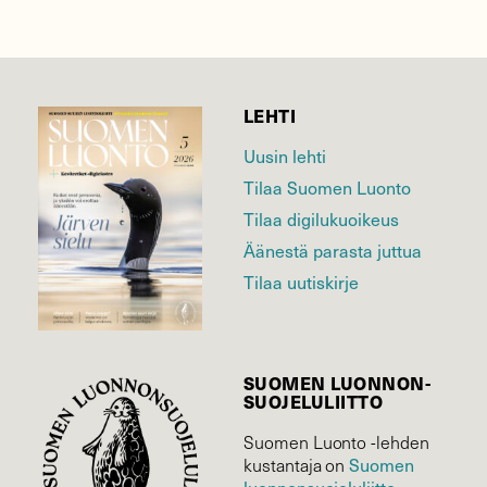
LEHTI
Uusin lehti
Tilaa Suomen Luonto
Tilaa digilukuoikeus
Äänestä parasta juttua
Tilaa uutiskirje
SUOMEN LUONNON­
SUOJELU­LIITTO
Suomen Luonto -lehden
kustantaja on
Suomen