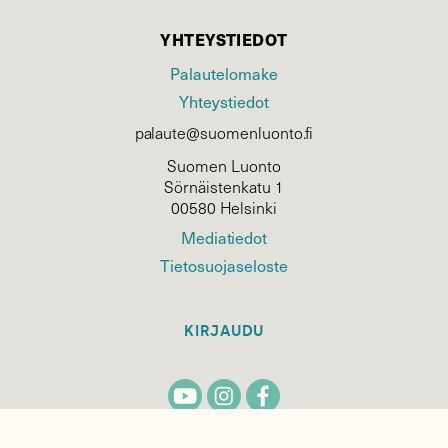
YHTEYSTIEDOT
Palautelomake
Yhteystiedot
palaute@suomenluonto.fi
Suomen Luonto
Sörnäistenkatu 1
00580 Helsinki
Mediatiedot
Tietosuojaseloste
KIRJAUDU