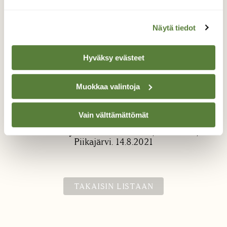
Näytä tiedot
Hyväksy evästeet
Mänty.
Muokkaa valintoja
Mänty Piikajärven rannalla.
Vain välttämättömät
Valokuvaaja: Maarit Pietiläinen, Kokemäki,
Piikajärvi. 14.8.2021
TAKAISIN LISTAAN