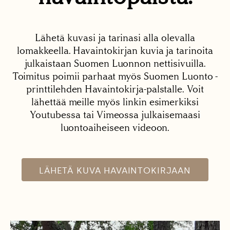
Lähetä kuvasi ja tarinasi alla olevalla
lomakkeella. Havaintokirjan kuvia ja tarinoita
julkaistaan Suomen Luonnon nettisivuilla.
Toimitus poimii parhaat myös Suomen Luonto -
printtilehden Havaintokirja-palstalle. Voit
lähettää meille myös linkin esimerkiksi
Youtubessa tai Vimeossa julkaisemaasi
luontoaiheiseen videoon.
LÄHETÄ KUVA HAVAINTOKIRJAAN