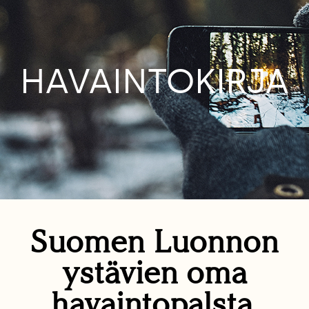
HAVAINTOKIRJA
Suomen Luonnon
ystävien oma
havaintopalsta.