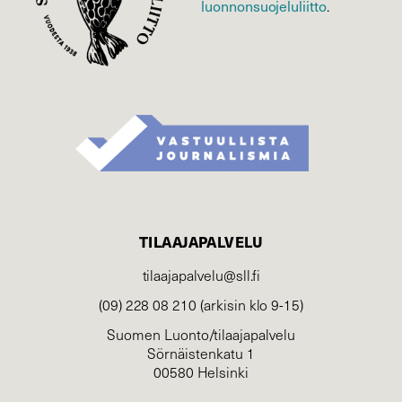
luonnonsuojelu­liitto
.
TILAAJAPALVELU
tilaajapalvelu@sll.fi
(09) 228 08 210 (arkisin klo 9-15)
Suomen Luonto/tilaajapalvelu
Sörnäistenkatu 1
00580 Helsinki