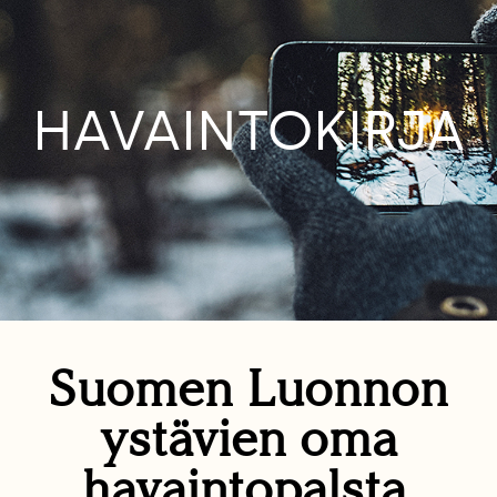
HAVAINTOKIRJA
Suomen Luonnon
ystävien oma
havaintopalsta.