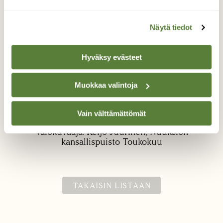
Näytä tiedot
Hyväksy evästeet
Muokkaa valintoja
Mänty maisema puuna
Täyttää maisemaa sopivasti Iso-Holmalla.
Vain välttämättömät
Valokuvaaja: Reijo Juurinen, Nuuksion
kansallispuisto Toukokuu
TAKAISIN LISTAAN