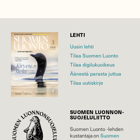
LEHTI
Uusin lehti
Tilaa Suomen Luonto
Tilaa digilukuoikeus
Äänestä parasta juttua
Tilaa uutiskirje
SUOMEN LUONNON­
SUOJELU­LIITTO
Suomen Luonto -lehden
Suomen
kustantaja on