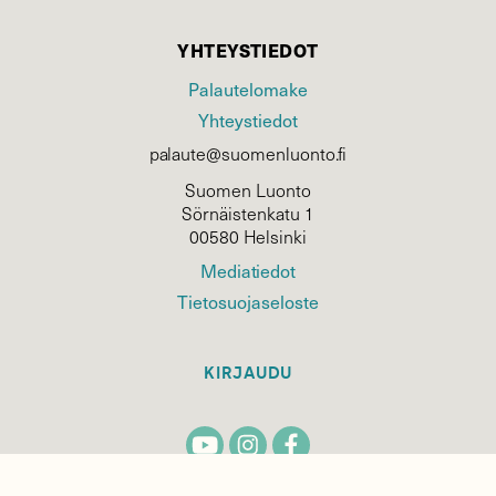
YHTEYSTIEDOT
Palautelomake
Yhteystiedot
palaute@suomenluonto.fi
Suomen Luonto
Sörnäistenkatu 1
00580 Helsinki
Mediatiedot
Tietosuojaseloste
KIRJAUDU