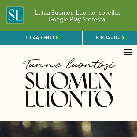
Lataa Suomen Luonto -sovellus
Google Play Storesta!
TILAA LEHTI
KIRJAUDU