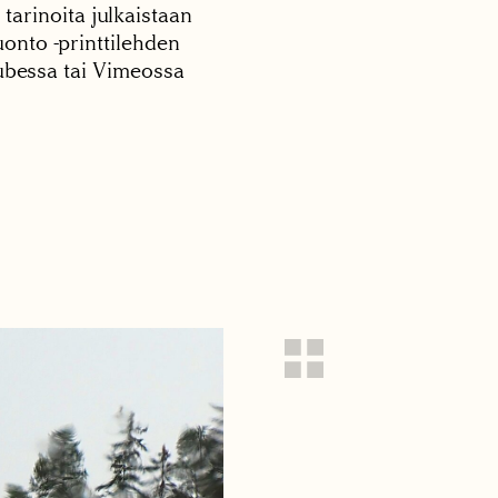
 tarinoita julkaistaan
onto -printtilehden
tubessa tai Vimeossa