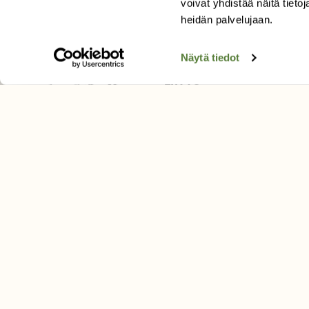
voivat yhdistää näitä tietoja
Tilaa uutiskirje
heidän palvelujaan.
Näytä tiedot
SUOMEN LUONNON­SUOJ
LIITTO
Suomen Luonto -lehden kusta
Suomen luonnonsuojelu­liitto
.