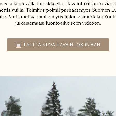
nasi alla olevalla lomakkeella. Havaintokirjan kuvia ja
tisivuilla. Toimitus poimii parhaat myös Suomen Lu
alle. Voit lähettää meille myös linkin esimerkiksi You
julkaisemaasi luontoaiheiseen videoon.
LÄHETÄ KUVA HAVAINTOKIRJAAN