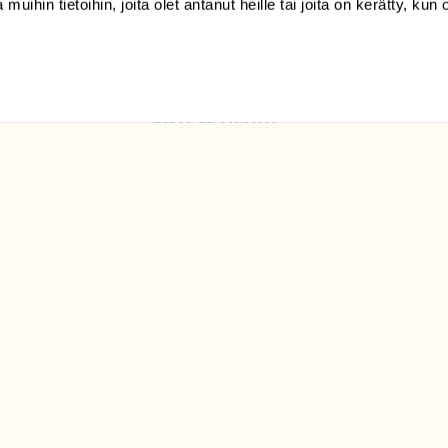
 muihin tietoihin, joita olet antanut heille tai joita on kerätty, kun 
Luonto/tilaajapalvelu
Sörnäistenkatu 1
00580 Helsinki
ELU­
YHTEYSTIEDOT
ntaja on
Palautelomake
Yhteystiedot
palaute@suomenluonto.fi
Suomen Luonto
Sörnäistenkatu 1
00580 Helsinki
Mediatiedot
Tietosuojaseloste
KIRJAUDU