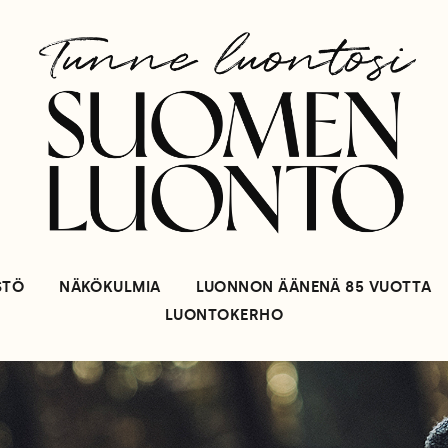
STÖ
NÄKÖKULMIA
LUONNON ÄÄNENÄ 85 VUOTTA
LUONTOKERHO