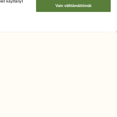
olet käyttänyt
Vain välttämättömät
Hyväksyn tietojeni käytön
uutiskirjeen lähettämiseen
Tietosuojaseloste