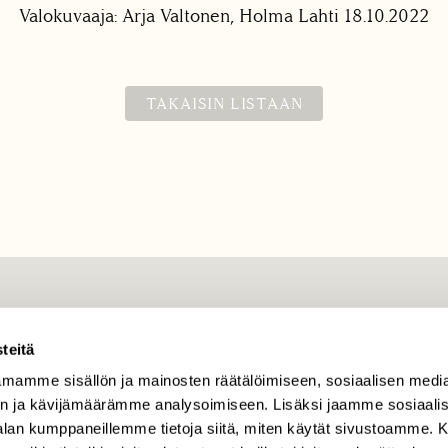
Valokuvaaja: Arja Valtonen, Holma Lahti 18.10.2022
TAKAISIN LISTAAN
TILAAJAPALVELU
teitä
tilaajapalvelu@sll.fi
mamme sisällön ja mainosten räätälöimiseen, sosiaalisen medi
(09) 228 08 210 (arkisin
klo 9-15)
n ja kävijämäärämme analysoimiseen. Lisäksi jaamme sosiaali
-alan kumppaneillemme tietoja siitä, miten käytät sivustoamme
Suomen