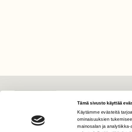
LEHTI
Uusin lehti
Tämä sivusto käyttää eväs
Tilaa Suomen Luonto
Käytämme evästeitä tarjoa
ominaisuuksien tukemisee
Tilaa digilukuoikeus
mainosalan ja analytiikka
Äänestä parasta juttua