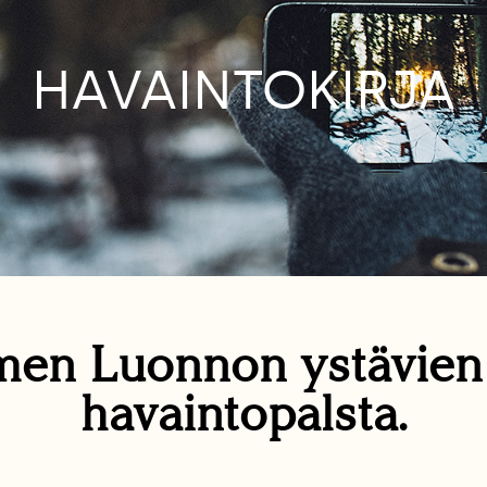
HAVAINTOKIRJA
en Luonnon ystävie
havaintopalsta.