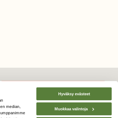
Hyväksy evästeet
TILAA
SUOMEN
an
LUONNON
UUTIS­KIRJE
sen median,
Muokkaa valintoja
. Kumppanimme
Sähköpostiosoite