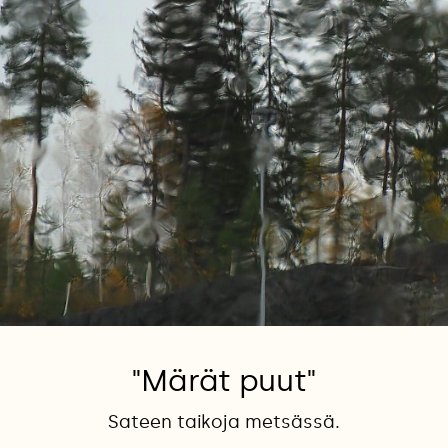
"Märät puut"
Sateen taikoja metsässä.