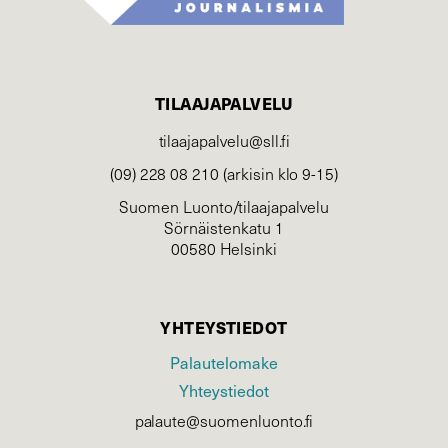
TILAAJAPALVELU
tilaajapalvelu@sll.fi
(09) 228 08 210 (arkisin klo 9-15)
Suomen Luonto/tilaajapalvelu
Sörnäistenkatu 1
00580 Helsinki
YHTEYSTIEDOT
Palautelomake
Yhteystiedot
palaute@suomenluonto.fi