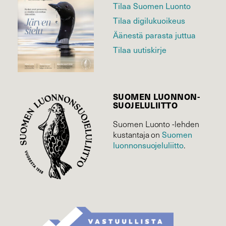
Tilaa Suomen Luonto
Tilaa digilukuoikeus
Äänestä parasta juttua
Tilaa uutiskirje
SUOMEN LUONNON­
SUOJELU­LIITTO
Suomen Luonto -lehden
Suomen
kustantaja on
luonnonsuojelu­liitto
.