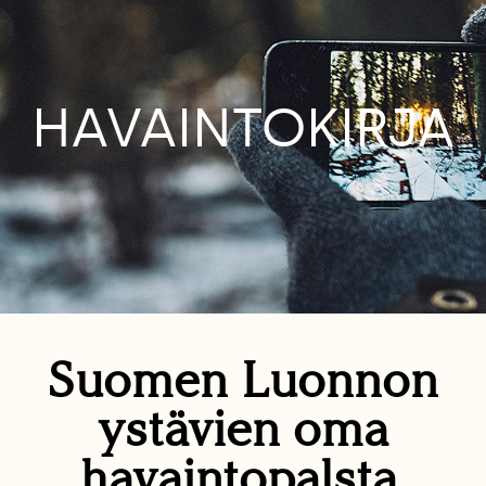
HAVAINTOKIRJA
Suomen Luonnon
ystävien oma
havaintopalsta.