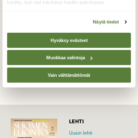
päin
kerätty, kun olet käyttänyt heidän palvelujaan.
Tyyli on vapaa, kun tiaiset popsivat
Näytä tiedot
pihlajanmarjoja
Valokuvaaja: Tuula Komsi, Kangasala 08.12.2021
Hyväksy evästeet
Muokkaa valintoja
TAKAISIN LISTAAN
Vain välttämättömät
LEHTI
Uusin lehti