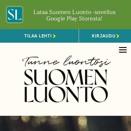
Lataa Suomen Luonto -sovellus
Google Play Storesta!
TILAA LEHTI
KIRJAUDU