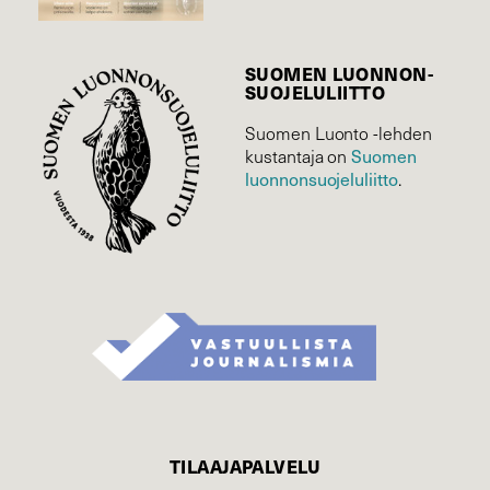
SUOMEN LUONNON­
SUOJELU­LIITTO
Suomen Luonto -lehden
Suomen
kustantaja on
luonnonsuojelu­liitto
.
TILAAJAPALVELU