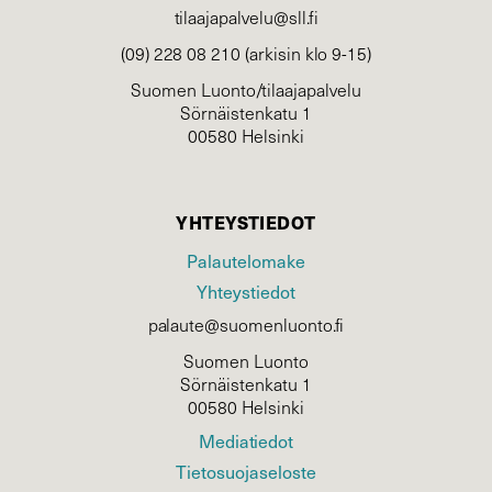
tilaajapalvelu@sll.fi
(09) 228 08 210 (arkisin klo 9-15)
Suomen Luonto/tilaajapalvelu
Sörnäistenkatu 1
00580 Helsinki
YHTEYSTIEDOT
Palautelomake
Yhteystiedot
palaute@suomenluonto.fi
Suomen Luonto
Sörnäistenkatu 1
00580 Helsinki
Mediatiedot
Tietosuojaseloste