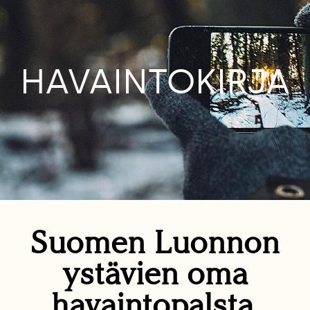
HAVAINTOKIRJA
Suomen Luonnon
ystävien oma
havaintopalsta.