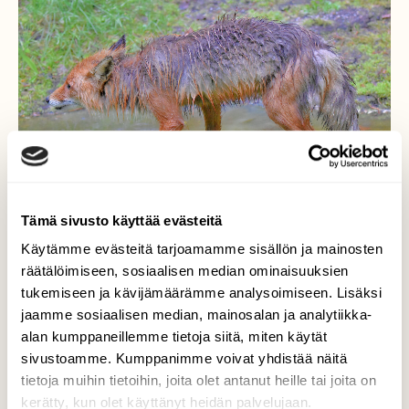
Tämä sivusto käyttää evästeitä
Käytämme evästeitä tarjoamamme sisällön ja mainosten
räätälöimiseen, sosiaalisen median ominaisuuksien
tukemiseen ja kävijämäärämme analysoimiseen. Lisäksi
Märkä kettu
jaamme sosiaalisen median, mainosalan ja analytiikka-
alan kumppaneillemme tietoja siitä, miten käytät
Se kierteli sateisena aamuna nuuskimassa
sivustoamme. Kumppanimme voivat yhdistää näitä
lintujen ruokinta paikkoja.
tietoja muihin tietoihin, joita olet antanut heille tai joita on
Valokuvaaja: Reijo Juurinen, Veikkola Toukokuu
kerätty, kun olet käyttänyt heidän palvelujaan.