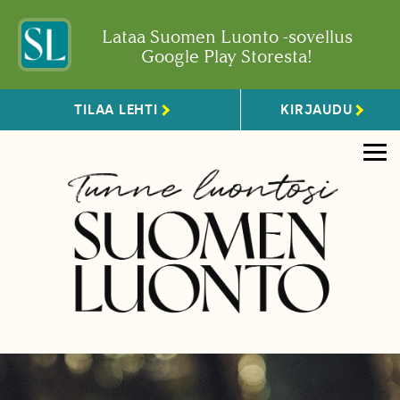
Lataa Suomen Luonto -sovellus
Google Play Storesta!
TILAA LEHTI
KIRJAUDU