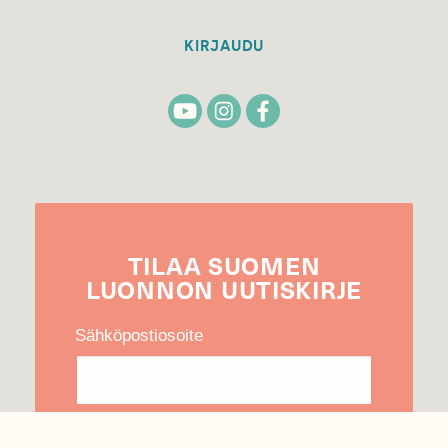
KIRJAUDU
TILAA
SUOMEN
LUONNON
UUTIS­KIRJE
Sähköpostiosoite
Hyväksyn tietojeni käytön uutiskirjeen