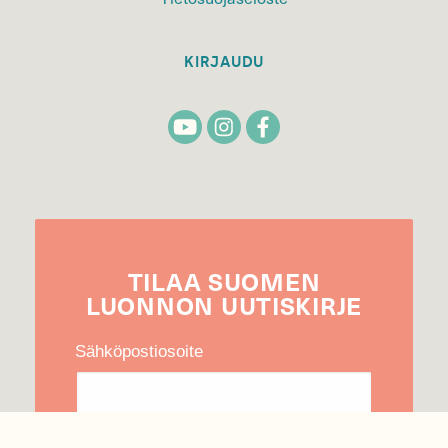
KIRJAUDU
TILAA
SUOMEN
LUONNON
UUTIS­KIRJE
Sähköpostiosoite
Hyväksyn tietojeni käytön uutiskirjeen