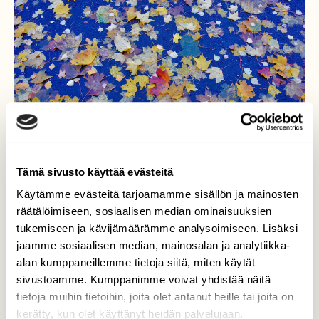
Tämä sivusto käyttää evästeitä
Käytämme evästeitä tarjoamamme sisällön ja mainosten
räätälöimiseen, sosiaalisen median ominaisuuksien
tukemiseen ja kävijämäärämme analysoimiseen. Lisäksi
Märkää asfalttia
jaamme sosiaalisen median, mainosalan ja analytiikka-
alan kumppaneillemme tietoja siitä, miten käytät
Siihen lehtikarike liimautuu tiukasti ja
sivustoamme. Kumppanimme voivat yhdistää näitä
aiheuttaa liukkautta kulkijoille.
tietoja muihin tietoihin, joita olet antanut heille tai joita on
kerätty, kun olet käyttänyt heidän palvelujaan.