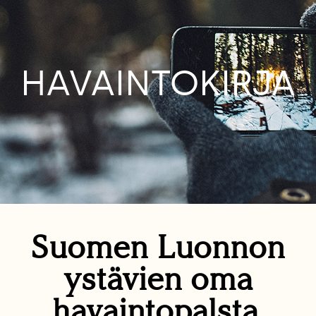
HAVAINTOKIRJA
Suomen Luonnon
ystävien oma
havaintopalsta.