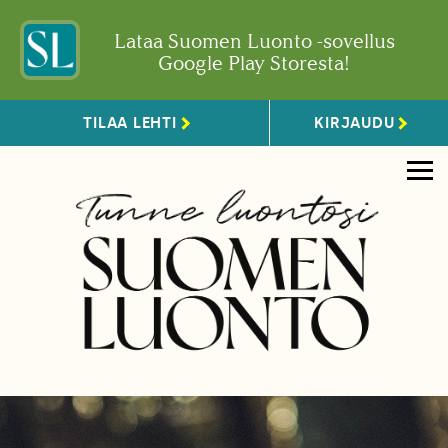
Lataa Suomen Luonto -sovellus
Google Play Storesta!
TILAA LEHTI
KIRJAUDU