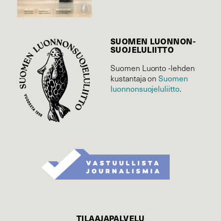
SUOMEN LUONNON­
SUOJELU­LIITTO
Suomen Luonto -lehden
Suomen
kustantaja on
luonnonsuojelu­liitto
.
TILAAJAPALVELU