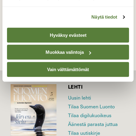
Valokuvaaja: Reijo Juurinen, Tokoinranta Lokakuu
Näytä tiedot
TAKAISIN LISTAAN
Hyväksy evästeet
Muokkaa valintoja
Vain välttämättömät
LEHTI
Uusin lehti
Tilaa Suomen Luonto
Tilaa digilukuoikeus
Äänestä parasta juttua
Tilaa uutiskirje