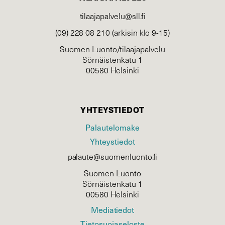
tilaajapalvelu@sll.fi
(09) 228 08 210 (arkisin klo 9-15)
Suomen Luonto/tilaajapalvelu
Sörnäistenkatu 1
00580 Helsinki
YHTEYSTIEDOT
Palautelomake
Yhteystiedot
palaute@suomenluonto.fi
Suomen Luonto
Sörnäistenkatu 1
00580 Helsinki
Mediatiedot
Tietosuojaseloste