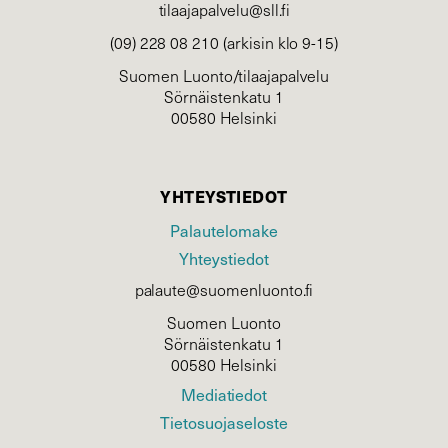
tilaajapalvelu@sll.fi
(09) 228 08 210 (arkisin klo 9-15)
Suomen Luonto/tilaajapalvelu
Sörnäistenkatu 1
00580 Helsinki
YHTEYSTIEDOT
Palautelomake
Yhteystiedot
palaute@suomenluonto.fi
Suomen Luonto
Sörnäistenkatu 1
00580 Helsinki
Mediatiedot
Tietosuojaseloste