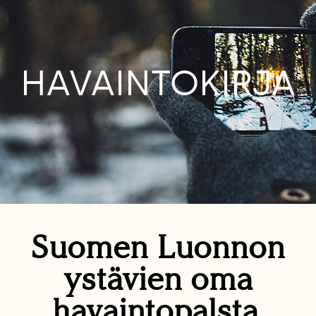
HAVAINTOKIRJA
Suomen Luonnon
ystävien oma
havaintopalsta.