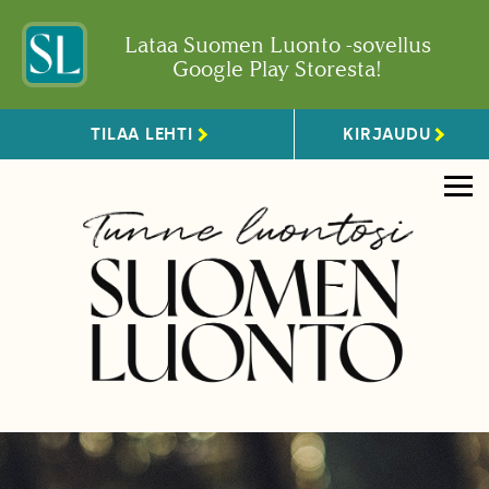
Lataa Suomen Luonto -sovellus
Google Play Storesta!
TILAA LEHTI
KIRJAUDU