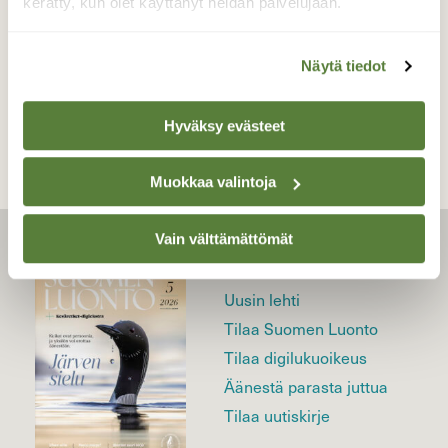
kerätty, kun olet käyttänyt heidän palvelujaan.
Näytä tiedot
TAKAISIN LISTAAN
Hyväksy evästeet
Muokkaa valintoja
Vain välttämättömät
LEHTI
Uusin lehti
Tilaa Suomen Luonto
Tilaa digilukuoikeus
Äänestä parasta juttua
Tilaa uutiskirje