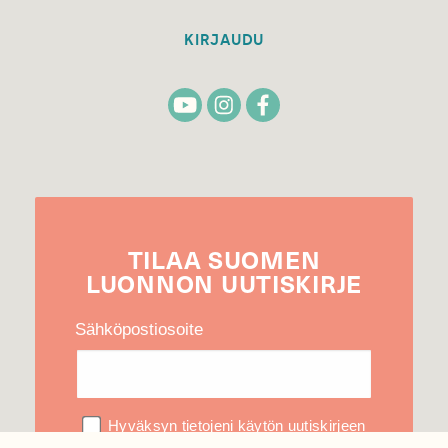
KIRJAUDU
TILAA
SUOMEN
LUONNON
UUTIS­KIRJE
Sähköpostiosoite
Hyväksyn tietojeni käytön uutiskirjeen
lähettämiseen