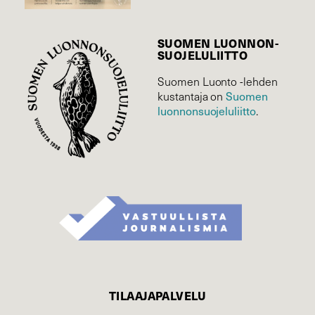
SUOMEN LUONNON­
SUOJELU­LIITTO
Suomen Luonto -lehden
kustantaja on
Suomen
luonnonsuojelu­liitto
.
TILAAJAPALVELU