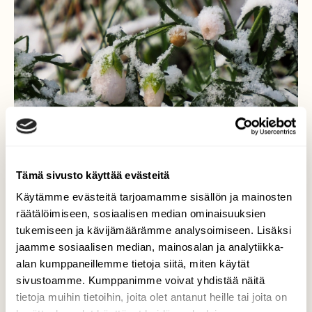
Tämä sivusto käyttää evästeitä
Käytämme evästeitä tarjoamamme sisällön ja mainosten
Marraskuinen kukkija...
räätälöimiseen, sosiaalisen median ominaisuuksien
tukemiseen ja kävijämäärämme analysoimiseen. Lisäksi
...pieni lumisadekaan ei tätä kukkaa
jaamme sosiaalisen median, mainosalan ja analytiikka-
lannistanut, kukkii edelleen ja tekee nuppuja.
alan kumppaneillemme tietoja siitä, miten käytät
sivustoamme. Kumppanimme voivat yhdistää näitä
Valokuvaaja: Arja Valtonen, Mukkula, Lahti
tietoja muihin tietoihin, joita olet antanut heille tai joita on
20.11.2020