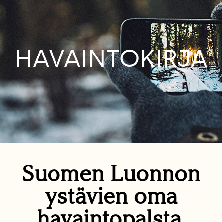
HAVAINTOKIRJA
Suomen Luonnon
ystävien oma
havaintopalsta.