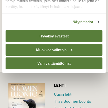
tietoja muihin tietoihin, joita olet antanut heille tai joita on
vapaana, vain rannoilla on jonkin verran
kerätty, kun olet käyttänyt heidän palvelujaan.
jäätä.
Valokuvaaja: Pirkko Siukonen, Tornio 5.11.2018
Näytä tiedot
Hyväksy evästeet
TAKAISIN LISTAAN
Muokkaa valintoja
Vain välttämättömät
LEHTI
Uusin lehti
Tilaa Suomen Luonto