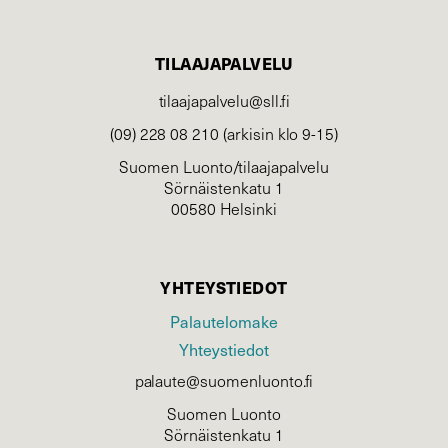
TILAAJAPALVELU
tilaajapalvelu@sll.fi
(09) 228 08 210 (arkisin klo 9-15)
Suomen Luonto/tilaajapalvelu
Sörnäistenkatu 1
00580 Helsinki
YHTEYSTIEDOT
Palautelomake
Yhteystiedot
palaute@suomenluonto.fi
Suomen Luonto
Sörnäistenkatu 1