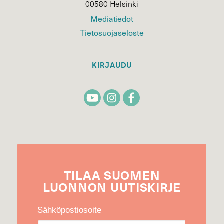
00580 Helsinki
Mediatiedot
Tietosuojaseloste
KIRJAUDU
TILAA
SUOMEN
LUONNON
UUTIS­KIRJE
Sähköpostiosoite