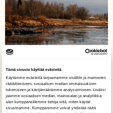
Tämä sivusto käyttää evästeitä
Käytämme evästeitä tarjoamamme sisällön ja mainosten
räätälöimiseen, sosiaalisen median ominaisuuksien
Marraskuun maisemaa
tukemiseen ja kävijämäärämme analysoimiseen. Lisäksi
jaamme sosiaalisen median, mainosalan ja analytiikka-
Tornionjoen lokakuun lopun marraskuun alun
alan kumppaneillemme tietoja siitä, miten käytät
jäätyminen on muuttunut - taas -
sivustoamme. Kumppanimme voivat yhdistää näitä
sulamiseksi Torniossa, väylä huilaa mereen