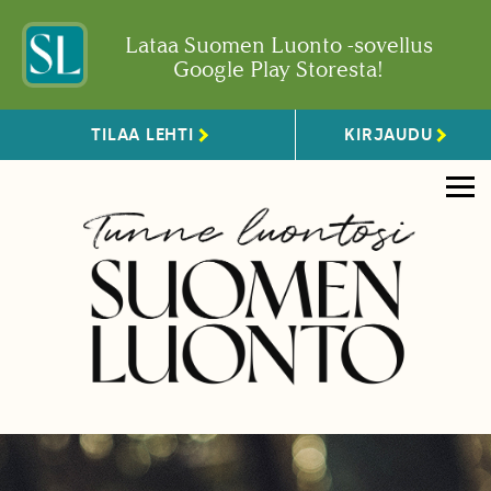
Lataa Suomen Luonto -sovellus
Google Play Storesta!
TILAA LEHTI
KIRJAUDU