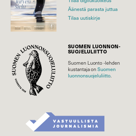
Tilaa digilukuoikeus
Äänestä parasta juttua
Tilaa uutiskirje
SUOMEN LUONNON­
SUOJELU­LIITTO
Suomen Luonto -lehden
kustantaja on
Suomen
luonnonsuojelu­liitto
.