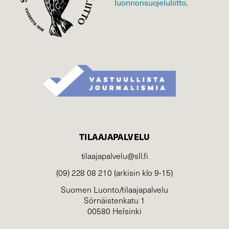
luonnonsuojelu­liitto
.
TILAAJAPALVELU
tilaajapalvelu@sll.fi
(09) 228 08 210 (arkisin klo 9-15)
Suomen Luonto/tilaajapalvelu
Sörnäistenkatu 1
00580 Helsinki