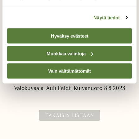
Näytä tiedot
Hyväksy evästeet
Matarakiitäjän toukka
Muokkaa valintoja
Kuivanuorossa horsmaa herkuttelemassa
Vain välttämättömät
toukka, jota luulisin matarakiitäjän toukaksi.
Valokuvaaja: Auli Feldt, Kuivanuoro 8.8.2023
TAKAISIN LISTAAN