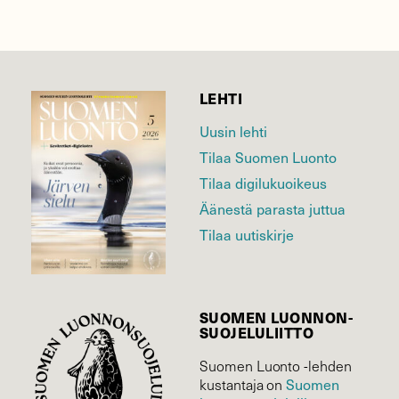
LEHTI
Uusin lehti
Tilaa Suomen Luonto
Tilaa digilukuoikeus
Äänestä parasta juttua
Tilaa uutiskirje
SUOMEN LUONNON­
SUOJELU­LIITTO
Suomen Luonto -lehden
kustantaja on
Suomen