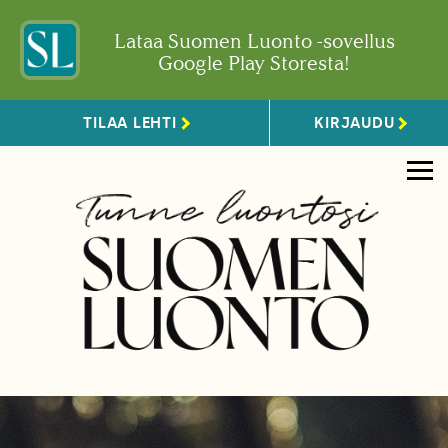
Lataa Suomen Luonto -sovellus
Google Play Storesta!
TILAA LEHTI
KIRJAUDU