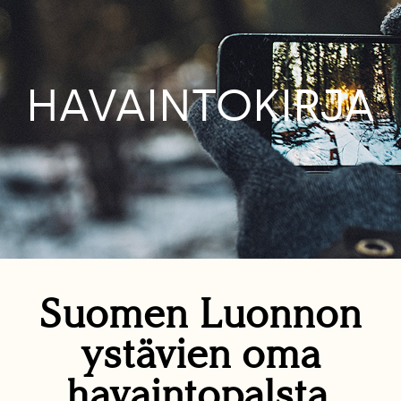
HAVAINTOKIRJA
Suomen Luonnon
ystävien oma
havaintopalsta.