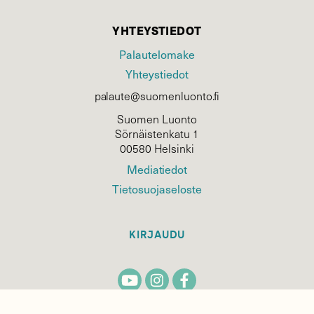
YHTEYSTIEDOT
Palautelomake
Yhteystiedot
palaute@suomenluonto.fi
Suomen Luonto
Sörnäistenkatu 1
00580 Helsinki
Mediatiedot
Tietosuojaseloste
KIRJAUDU