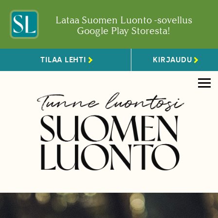
Lataa Suomen Luonto -sovellus
Google Play Storesta!
TILAA LEHTI
KIRJAUDU