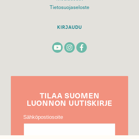
Tietosuojaseloste
KIRJAUDU
TILAA
SUOMEN
LUONNON
UUTIS­KIRJE
Sähköpostiosoite