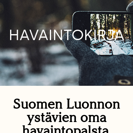
HAVAINTOKIRJA
Suomen Luonnon
ystävien oma
havaintopalsta.