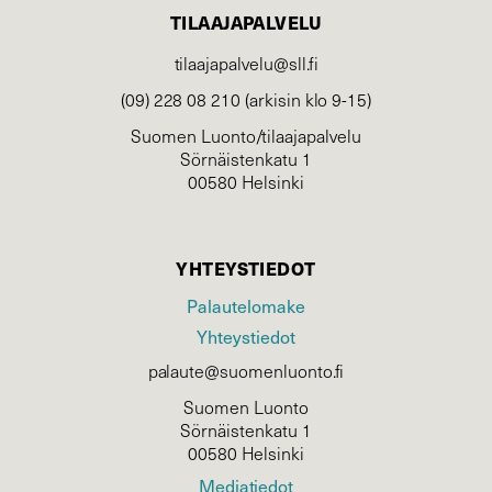
TILAAJAPALVELU
tilaajapalvelu@sll.fi
(09) 228 08 210 (arkisin klo 9-15)
Suomen Luonto/tilaajapalvelu
Sörnäistenkatu 1
00580 Helsinki
YHTEYSTIEDOT
Palautelomake
Yhteystiedot
palaute@suomenluonto.fi
Suomen Luonto
Sörnäistenkatu 1
00580 Helsinki
Mediatiedot