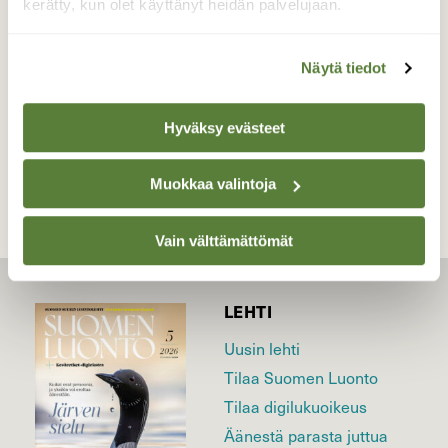
kerätty, kun olet käyttänyt heidän palvelujaan.
Valokuvaaja: Ritva Nieminen, Riistavesi 28.07.2021
Näytä tiedot
TAKAISIN LISTAAN
Hyväksy evästeet
Muokkaa valintoja
Vain välttämättömät
LEHTI
Uusin lehti
Tilaa Suomen Luonto
Tilaa digilukuoikeus
Äänestä parasta juttua