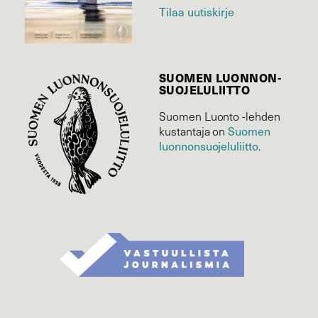
Tilaa uutiskirje
SUOMEN LUONNON­
SUOJELU­LIITTO
Suomen Luonto -lehden
kustantaja on
Suomen
luonnonsuojelu­liitto
.