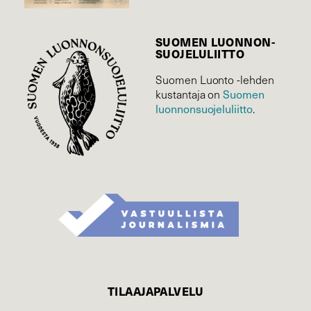
SUOMEN LUONNON­
SUOJELU­LIITTO
Suomen Luonto -lehden
kustantaja on
Suomen
luonnonsuojelu­liitto
.
TILAAJAPALVELU