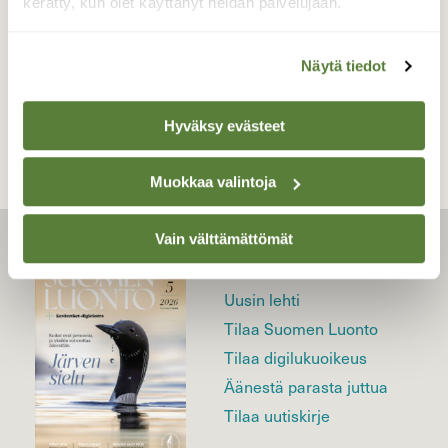
kerätty, kun olet käyttänyt heidän palvelujaan.
Näytä tiedot
TAKAISIN LISTAAN
Hyväksy evästeet
Muokkaa valintoja
Vain välttämättömät
LEHTI
Uusin lehti
Tilaa Suomen Luonto
Tilaa digilukuoikeus
Äänestä parasta juttua
Tilaa uutiskirje