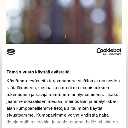
Tämä sivusto käyttää evästeitä
Käytämme evästeitä tarjoamamme sisällön ja mainosten
Mato narussa
räätälöimiseen, sosiaalisen median ominaisuuksien
tukemiseen ja kävijämäärämme analysoimiseen. Lisäksi
Metsäreissuna varrella oli useita toukkia
jaamme sosiaalisen median, mainosalan ja analytiikka-
roikkumassa seitin varassa kuusien oksilta.
alan kumppaneillemme tietoja siitä, miten käytät
sivustoamme. Kumppanimme voivat yhdistää näitä
Valokuvaaja: Antti Toivanen, Lappeenranta
tietoja muihin tietoihin, joita olet antanut heille tai joita on
28.09.2019