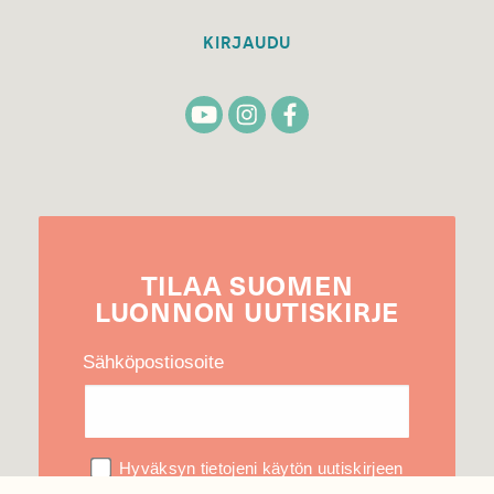
KIRJAUDU
TILAA
SUOMEN
LUONNON
UUTIS­KIRJE
Sähköpostiosoite
Hyväksyn tietojeni käytön uutiskirjeen
lähettämiseen