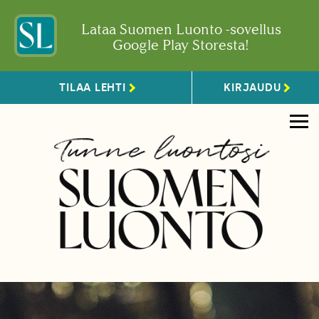
Lataa Suomen Luonto -sovellus
Google Play Storesta!
TILAA LEHTI
KIRJAUDU