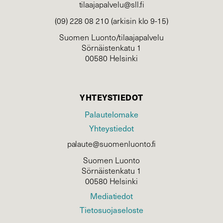
tilaajapalvelu@sll.fi
(09) 228 08 210 (arkisin klo 9-15)
Suomen Luonto/tilaajapalvelu
Sörnäistenkatu 1
00580 Helsinki
YHTEYSTIEDOT
Palautelomake
Yhteystiedot
palaute@suomenluonto.fi
Suomen Luonto
Sörnäistenkatu 1
00580 Helsinki
Mediatiedot
Tietosuojaseloste