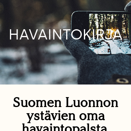
HAVAINTOKIRJA
Suomen Luonnon
ystävien oma
havaintopalsta.