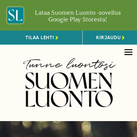
Lataa Suomen Luonto -sovellus
Google Play Storesta!
TILAA LEHTI
KIRJAUDU