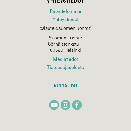
YHTEYSTIEDOT
Palautelomake
Yhteystiedot
palaute@suomenluonto.fi
Suomen Luonto
Sörnäistenkatu 1
00580 Helsinki
Mediatiedot
Tietosuojaseloste
KIRJAUDU