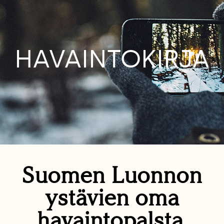
HAVAINTOKIRJA
Suomen Luonnon
ystävien oma
havaintopalsta.