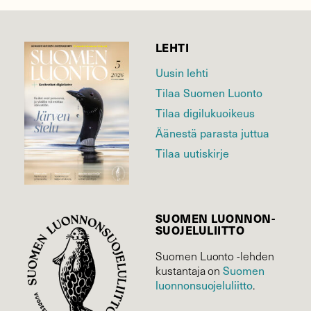
LEHTI
Uusin lehti
Tilaa Suomen Luonto
Tilaa digilukuoikeus
Äänestä parasta juttua
Tilaa uutiskirje
SUOMEN LUONNON­
SUOJELU­LIITTO
Suomen Luonto -lehden
Suomen
kustantaja on
luonnonsuojelu­liitto
.