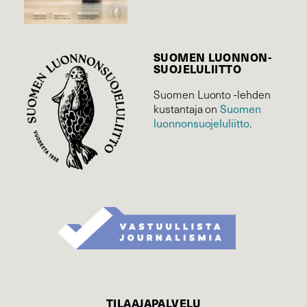
SUOMEN LUONNON­
SUOJELU­LIITTO
Suomen Luonto -lehden
Suomen
kustantaja on
luonnonsuojelu­liitto
.
TILAAJAPALVELU