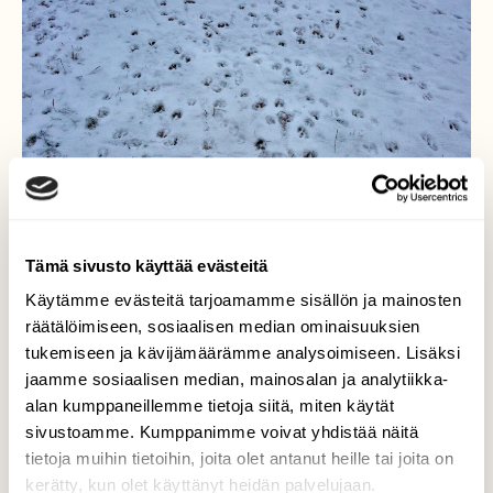
Tämä sivusto käyttää evästeitä
Käytämme evästeitä tarjoamamme sisällön ja mainosten
räätälöimiseen, sosiaalisen median ominaisuuksien
tukemiseen ja kävijämäärämme analysoimiseen. Lisäksi
Menopaluu jälkiä
jaamme sosiaalisen median, mainosalan ja analytiikka-
alan kumppaneillemme tietoja siitä, miten käytät
Suurehko kaurislauma on käynyt yksityisellä
sivustoamme. Kumppanimme voivat yhdistää näitä
ruokintapaikalla.
tietoja muihin tietoihin, joita olet antanut heille tai joita on
kerätty, kun olet käyttänyt heidän palvelujaan.