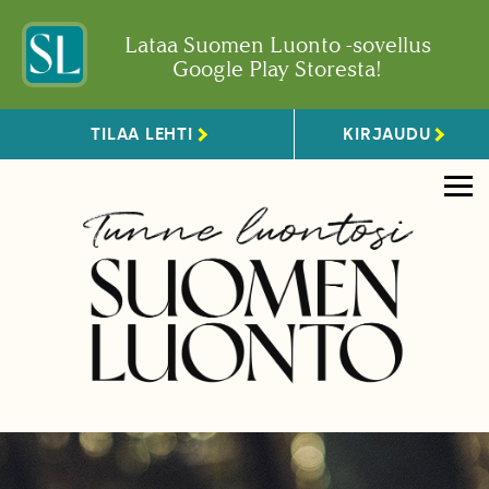
Lataa Suomen Luonto -sovellus
Google Play Storesta!
TILAA LEHTI
KIRJAUDU