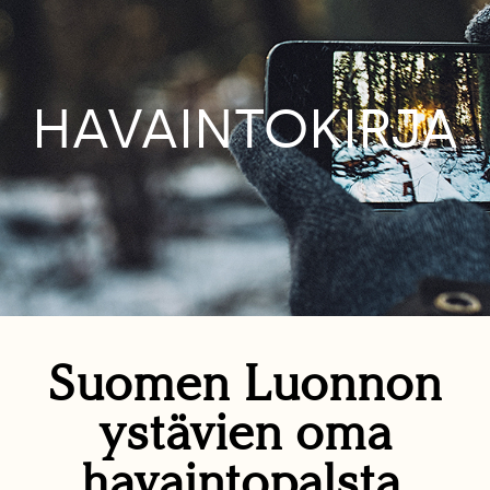
HAVAINTOKIRJA
Suomen Luonnon
ystävien oma
havaintopalsta.