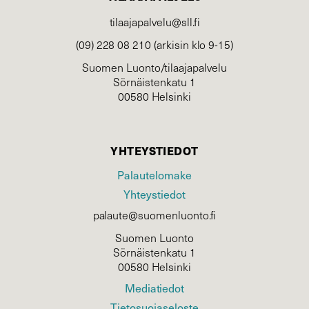
tilaajapalvelu@sll.fi
(09) 228 08 210 (arkisin klo 9-15)
Suomen Luonto/tilaajapalvelu
Sörnäistenkatu 1
00580 Helsinki
YHTEYSTIEDOT
Palautelomake
Yhteystiedot
palaute@suomenluonto.fi
Suomen Luonto
Sörnäistenkatu 1
00580 Helsinki
Mediatiedot
Tietosuojaseloste