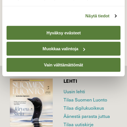
Valokuvaaja: Reijo Juurinen, Veikkola Joulukuu
Näytä tiedot
TAKAISIN LISTAAN
Hyväksy evästeet
Muokkaa valintoja
Vain välttämättömät
LEHTI
Uusin lehti
Tilaa Suomen Luonto
Tilaa digilukuoikeus
Äänestä parasta juttua
Tilaa uutiskirje