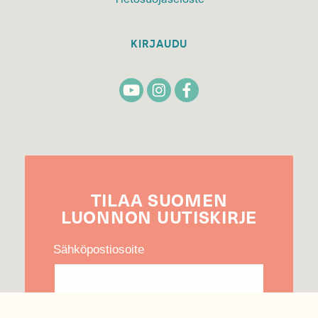
KIRJAUDU
TILAA
SUOMEN
LUONNON
UUTIS­KIRJE
Sähköpostiosoite
Hyväksyn tietojeni käytön uutiskirjeen