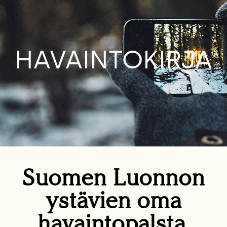
HAVAINTOKIRJA
Suomen Luonnon
ystävien oma
havaintopalsta.