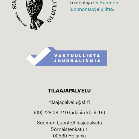
Suomen
kustantaja on
luonnonsuojelu­liitto
.
TILAAJAPALVELU
tilaajapalvelu@sll.fi
(09) 228 08 210 (arkisin klo 9-15)
Suomen Luonto/tilaajapalvelu
Sörnäistenkatu 1
00580 Helsinki