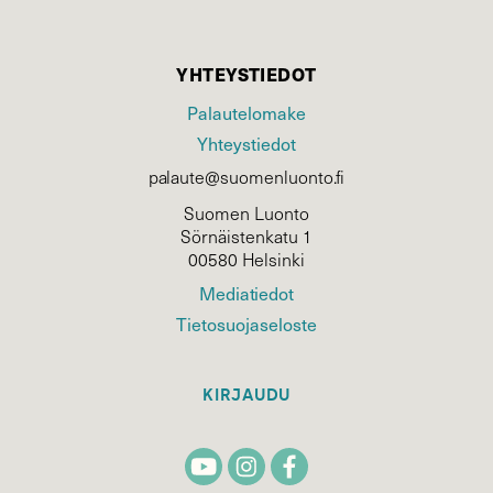
YHTEYSTIEDOT
Palautelomake
Yhteystiedot
palaute@suomenluonto.fi
Suomen Luonto
Sörnäistenkatu 1
00580 Helsinki
Mediatiedot
Tietosuojaseloste
KIRJAUDU