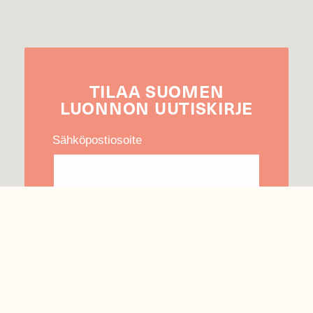
TILAA
SUOMEN
LUONNON
UUTIS­KIRJE
Sähköpostiosoite
Hyväksyn tietojeni käytön uutiskirjeen
lähettämiseen