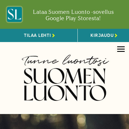
Lataa Suomen Luonto -sovellus
Google Play Storesta!
TILAA LEHTI
KIRJAUDU