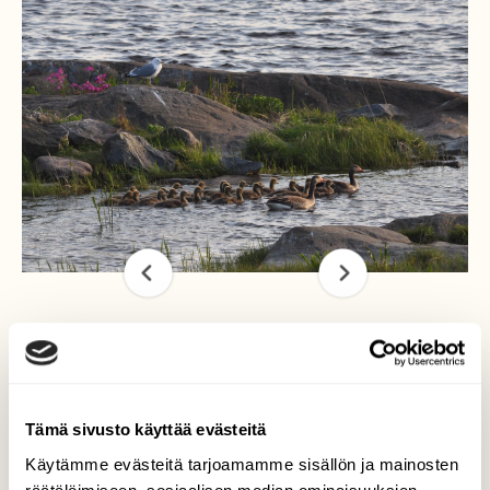
Merihanhipariskunnalla
kova kesätyö
Tämä sivusto käyttää evästeitä
Kesäkuun alkupuolelta alkaen
Käytämme evästeitä tarjoamamme sisällön ja mainosten
merihanhipariskunta ohjaili ja tarkasti vartioi