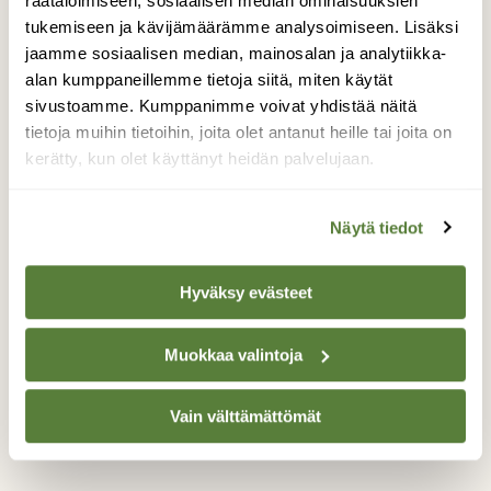
räätälöimiseen, sosiaalisen median ominaisuuksien
22 poikastaan vesillä ja rannoilla. Suurin osa
tukemiseen ja kävijämäärämme analysoimiseen. Lisäksi
poikasista oli ilmeisesti adoptoituja.
jaamme sosiaalisen median, mainosalan ja analytiikka-
Läheisessä saaressa oli keväällä ainakin 6
alan kumppaneillemme tietoja siitä, miten käytät
merihanhen pesää; pari pesää oli vain 20
sivustoamme. Kumppanimme voivat yhdistää näitä
metrin päässä lähimmästä mökistä. Saarikin
tietoja muihin tietoihin, joita olet antanut heille tai joita on
on vain 100 metrin etäisyydellä mantereen
kerätty, kun olet käyttänyt heidän palvelujaan.
mökkiniemestä. Pari "normaalia"
merihanhipoikuetta on myös uiskennellut
alueella. Noin 5 vuotta sitten tuli
Näytä tiedot
ensimmäinen merihanhi pesimään saareen
ihmisten lähelle.
Hyväksy evästeet
Valokuvaaja: Mauno Lilja, UusikaarlepyyPatr
11.6.2015
Muokkaa valintoja
Vain välttämättömät
TAKAISIN LISTAAN