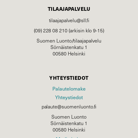
TILAAJAPALVELU
tilaajapalvelu@sll.fi
(09) 228 08 210 (arkisin klo 9-15)
Suomen Luonto/tilaajapalvelu
Sörnäistenkatu 1
00580 Helsinki
YHTEYSTIEDOT
Palautelomake
Yhteystiedot
palaute@suomenluonto.fi
Suomen Luonto
Sörnäistenkatu 1
00580 Helsinki