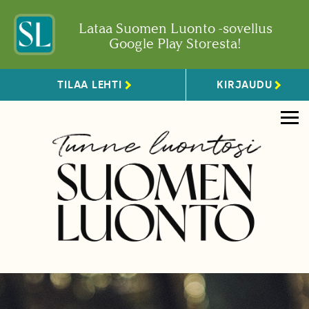
Lataa Suomen Luonto -sovellus
Google Play Storesta!
TILAA LEHTI
KIRJAUDU