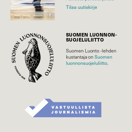
Tilaa uutiskirje
SUOMEN LUONNON­
SUOJELU­LIITTO
Suomen Luonto -lehden
Suomen
kustantaja on
luonnonsuojelu­liitto
.