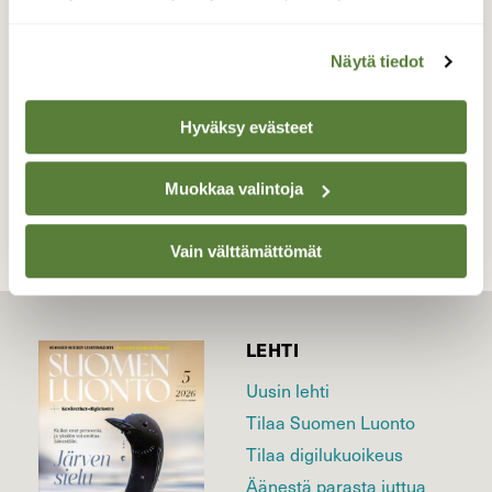
varhain aamulla Ruissalossa
Valokuvaaja: Juhani Peltonen, Turku 4.6.2026
Näytä tiedot
Hyväksy evästeet
TAKAISIN LISTAAN
Muokkaa valintoja
Vain välttämättömät
LEHTI
Uusin lehti
Tilaa Suomen Luonto
Tilaa digilukuoikeus
Äänestä parasta juttua