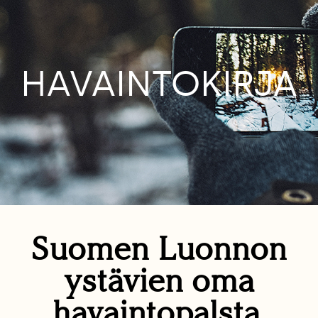
HAVAINTOKIRJA
Suomen Luonnon
ystävien oma
havaintopalsta.