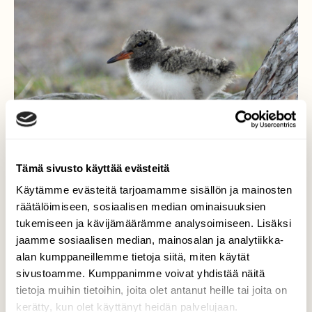
Tämä sivusto käyttää evästeitä
Käytämme evästeitä tarjoamamme sisällön ja mainosten
räätälöimiseen, sosiaalisen median ominaisuuksien
tukemiseen ja kävijämäärämme analysoimiseen. Lisäksi
jaamme sosiaalisen median, mainosalan ja analytiikka-
alan kumppaneillemme tietoja siitä, miten käytät
Meriharakan poikanen
sivustoamme. Kumppanimme voivat yhdistää näitä
tietoja muihin tietoihin, joita olet antanut heille tai joita on
Meriharakan poikanen haistelee merituulia
kerätty, kun olet käyttänyt heidän palvelujaan.