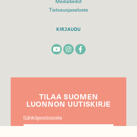
Mediatiedot
Tietosuojaseloste
KIRJAUDU
TILAA
SUOMEN
LUONNON
UUTIS­KIRJE
Sähköpostiosoite