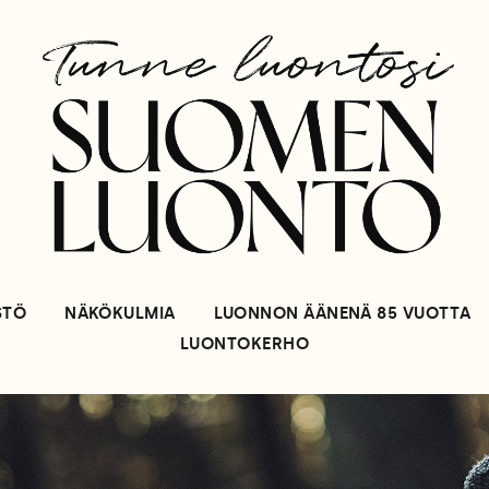
STÖ
NÄKÖKULMIA
LUONNON ÄÄNENÄ 85 VUOTTA
LUONTOKERHO