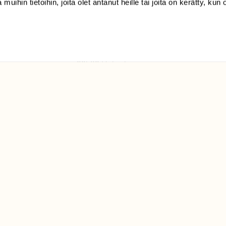
 muihin tietoihin, joita olet antanut heille tai joita on kerätty, kun 
(09) 228 08 210 (arkisin
klo 9-15)
Suomen
Luonto/tilaajapalvelu
Sörnäistenkatu 1
00580 Helsinki
ELU­
YHTEYSTIEDOT
ntaja on
Palautelomake
Yhteystiedot
palaute@suomenluonto.fi
Suomen Luonto
Sörnäistenkatu 1
00580 Helsinki
Mediatiedot
Tietosuojaseloste