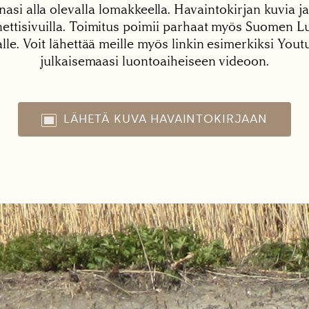
nasi alla olevalla lomakkeella. Havaintokirjan kuvia ja
tisivuilla. Toimitus poimii parhaat myös Suomen Lu
alle. Voit lähettää meille myös linkin esimerkiksi You
julkaisemaasi luontoaiheiseen videoon.
LÄHETÄ KUVA HAVAINTOKIRJAAN