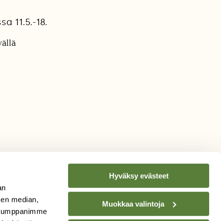
a 11.5.-18.
ällä
Hyväksy evästeet
an
sen median,
Muokkaa valintoja
. Kumppanimme
TILAA
SUOMEN