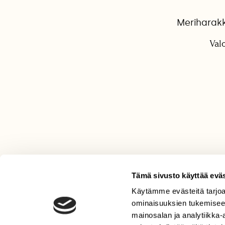
Meriharakk
Val
Tämä sivusto käyttää eväs
Käytämme evästeitä tarjoa
LEHTI
ominaisuuksien tukemisee
Uusin lehti
mainosalan ja analytiikka