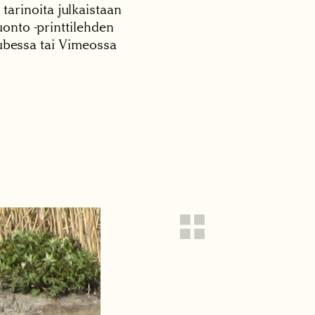
 tarinoita julkaistaan
onto -printtilehden
tubessa tai Vimeossa