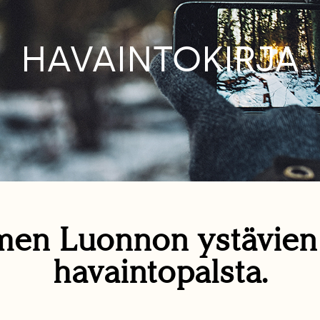
HAVAINTOKIRJA
en Luonnon ystävie
havaintopalsta.