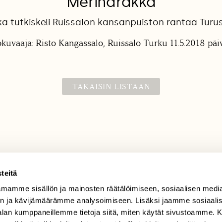
Meriharakka
a tutkiskeli Ruissalon kansanpuiston rantaa Turuss
okuvaaja: Risto Kangassalo, Ruissalo Turku 11.5.2018 päiv
TAKAISIN LISTAAN
teitä
mamme sisällön ja mainosten räätälöimiseen, sosiaalisen medi
TILAAJAPALVELU
n ja kävijämäärämme analysoimiseen. Lisäksi jaamme sosiaali
tilaajapalvelu@sll.fi
-alan kumppaneillemme tietoja siitä, miten käytät sivustoamme