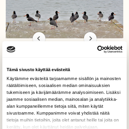
Meriharakoita
Tämä sivusto käyttää evästeitä
Kuva paljastaa, että yksi on rengastettu ja
Käytämme evästeitä tarjoamamme sisällön ja mainosten
toisella on ongensiimaa jaloissa.
räätälöimiseen, sosiaalisen median ominaisuuksien
tukemiseen ja kävijämäärämme analysoimiseen. Lisäksi
Valokuvaaja: Reijo Juurinen, Tokoinranta Heinäkuu
jaamme sosiaalisen median, mainosalan ja analytiikka-
alan kumppaneillemme tietoja siitä, miten käytät
sivustoamme. Kumppanimme voivat yhdistää näitä
tietoja muihin tietoihin, joita olet antanut heille tai joita on
TAKAISIN LISTAAN
kerätty, kun olet käyttänyt heidän palvelujaan.