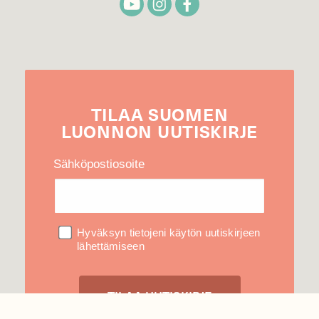
TILAA
SUOMEN
LUONNON
UUTIS­KIRJE
Sähköpostiosoite
Hyväksyn tietojeni käytön uutiskirjeen
lähettämiseen