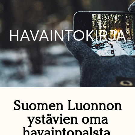
HAVAINTOKIRJA
Suomen Luonnon
ystävien oma
havaintopalsta.