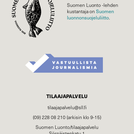
Suomen Luonto -lehden
kustantaja on
Suomen
luonnonsuojelu­liitto
.
TILAAJAPALVELU
tilaajapalvelu@sll.fi
(09) 228 08 210 (arkisin klo 9-15)
Suomen Luonto/tilaajapalvelu
Sörnäistenkatu 1