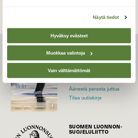
Näytä tiedot
Hyväksy evästeet
LEHTI
Muokkaa valintoja
Uusin lehti
Tilaa Suomen Luonto
Vain välttämättömät
Tilaa digilukuoikeus
Äänestä parasta juttua
Tilaa uutiskirje
SUOMEN LUONNON­
SUOJELU­LIITTO