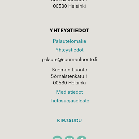
00580 Helsinki
YHTEYSTIEDOT
Palautelomake
Yhteystiedot
palaute@suomenluonto.fi
Suomen Luonto
Sörnäistenkatu 1
00580 Helsinki
Mediatiedot
Tietosuojaseloste
KIRJAUDU