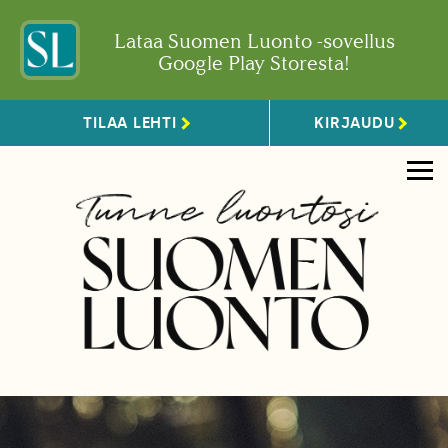
Lataa Suomen Luonto -sovellus
Google Play Storesta!
TILAA LEHTI
KIRJAUDU