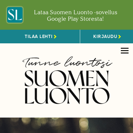
Lataa Suomen Luonto -sovellus
Google Play Storesta!
TILAA LEHTI
KIRJAUDU