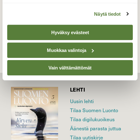
Valokuvaaja: Reijo Juurinen, Töölönlahti Juhannus
Näytä tiedot
TAKAISIN LISTAAN
Hyväksy evästeet
Muokkaa valintoja
Vain välttämättömät
LEHTI
Uusin lehti
Tilaa Suomen Luonto
Tilaa digilukuoikeus
Äänestä parasta juttua
Tilaa uutiskirje