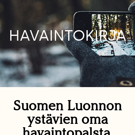
HAVAINTOKIRJA
Suomen Luonnon
ystävien oma
havaintopalsta.