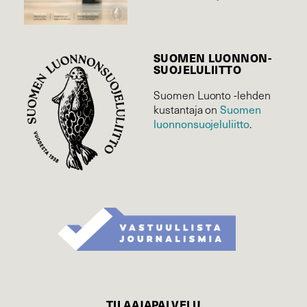
SUOMEN LUONNON­
SUOJELU­LIITTO
Suomen Luonto -lehden
kustantaja on
Suomen
luonnonsuojelu­liitto
.
TILAAJAPALVELU