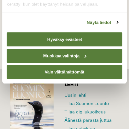
kerätty, kun olet käyttänyt heidän palvelujaan.
5.9.2025
Näytä tiedot
TAKAISIN LISTAAN
Hyväksy evästeet
Muokkaa valintoja
Vain välttämättömät
LEHTI
Uusin lehti
Tilaa Suomen Luonto
Tilaa digilukuoikeus
Äänestä parasta juttua
Tilaa uutiskirje