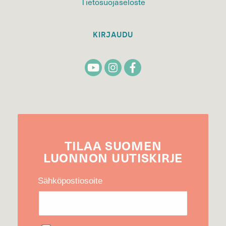
Tietosuojaseloste
KIRJAUDU
TILAA
SUOMEN
LUONNON
UUTIS­KIRJE
Sähköpostiosoite