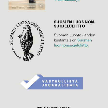
SUOMEN LUONNON­
SUOJELU­LIITTO
Suomen Luonto -lehden
kustantaja on
Suomen
luonnonsuojelu­liitto
.