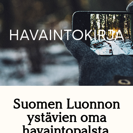
HAVAINTOKIRJA
Suomen Luonnon
ystävien oma
havaintopalsta.