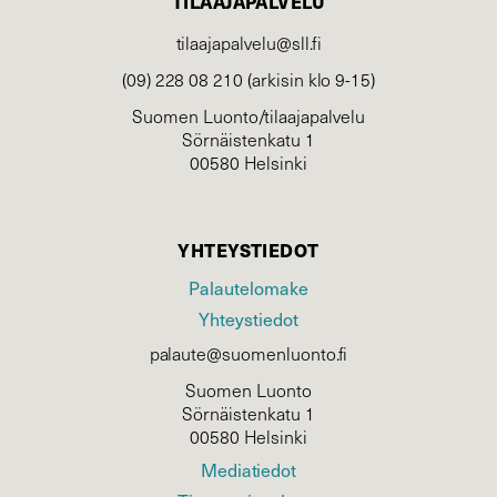
TILAAJAPALVELU
tilaajapalvelu@sll.fi
(09) 228 08 210 (arkisin klo 9-15)
Suomen Luonto/tilaajapalvelu
Sörnäistenkatu 1
00580 Helsinki
YHTEYSTIEDOT
Palautelomake
Yhteystiedot
palaute@suomenluonto.fi
Suomen Luonto
Sörnäistenkatu 1
00580 Helsinki
Mediatiedot