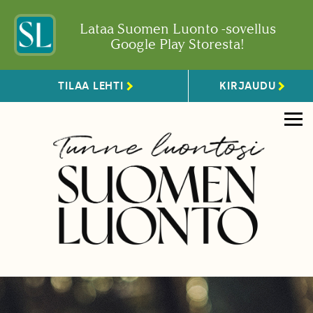
Lataa Suomen Luonto -sovellus
Google Play Storesta!
TILAA LEHTI
KIRJAUDU