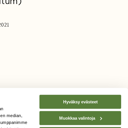
atum)
2021
Hyväksy evästeet
an
sen median,
Muokkaa valintoja
. Kumppanimme
TILAA
SUOMEN