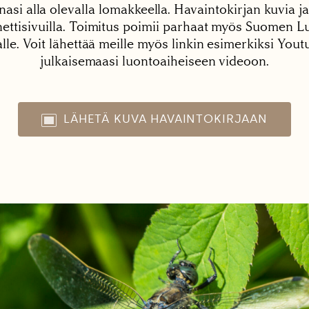
nasi alla olevalla lomakkeella. Havaintokirjan kuvia ja
tisivuilla. Toimitus poimii parhaat myös Suomen Lu
alle. Voit lähettää meille myös linkin esimerkiksi You
julkaisemaasi luontoaiheiseen videoon.
LÄHETÄ KUVA HAVAINTOKIRJAAN