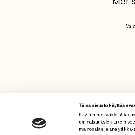
Meri
Val
Tämä sivusto käyttää eväs
Käytämme evästeitä tarjoa
LEHTI
ominaisuuksien tukemisee
Uusin lehti
mainosalan ja analytiikka