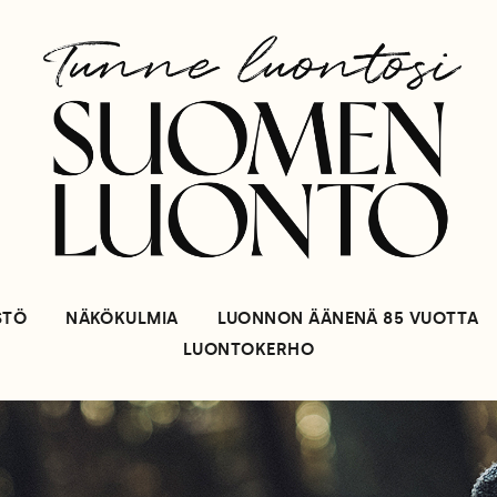
STÖ
NÄKÖKULMIA
LUONNON ÄÄNENÄ 85 VUOTTA
LUONTOKERHO