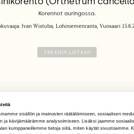
sinikorento (Orthetrum cancell
Korennot auringossa.
okuvaaja: Ivan Wistuba, Lohiniemenranta, Vuosaari 15.6.
TAKAISIN LISTAAN
teitä
mamme sisällön ja mainosten räätälöimiseen, sosiaalisen medi
TILAAJAPALVELU
n ja kävijämäärämme analysoimiseen. Lisäksi jaamme sosiaali
tilaajapalvelu@sll.fi
-alan kumppaneillemme tietoja siitä, miten käytät sivustoamme