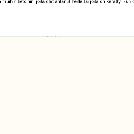
 muihin tietoihin, joita olet antanut heille tai joita on kerätty, kun 
(09) 228 08 210 (arkisin
klo 9-15)
Suomen
Luonto/tilaajapalvelu
Sörnäistenkatu 1
00580 Helsinki
ELU­
YHTEYSTIEDOT
ntaja on
Palautelomake
Yhteystiedot
palaute@suomenluonto.fi
Suomen Luonto
Sörnäistenkatu 1
00580 Helsinki
Mediatiedot
Tietosuojaseloste