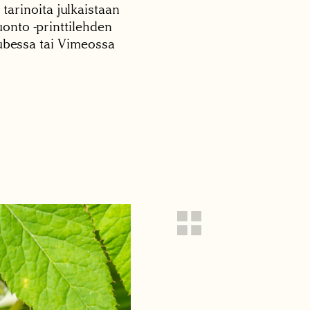
 tarinoita julkaistaan
onto -printtilehden
tubessa tai Vimeossa