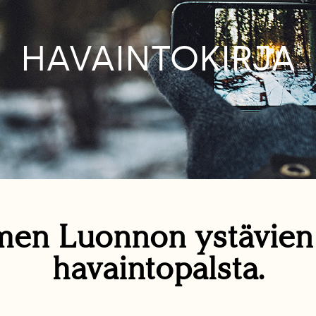
HAVAINTOKIRJA
en Luonnon ystävie
havaintopalsta.