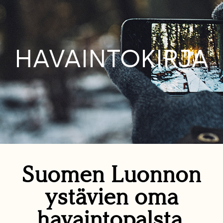
HAVAINTOKIRJA
Suomen Luonnon
ystävien oma
havaintopalsta.