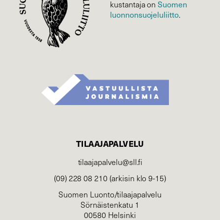
Suomen
kustantaja on
luonnonsuojelu­liitto
.
TILAAJAPALVELU
tilaajapalvelu@sll.fi
(09) 228 08 210 (arkisin klo 9-15)
Suomen Luonto/tilaajapalvelu
Sörnäistenkatu 1
00580 Helsinki