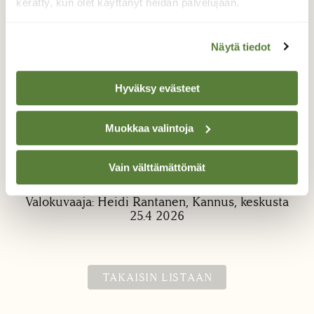
kerätty, kun olet käyttänyt heidän palvelujaan.
Näytä tiedot
Hyväksy evästeet
Merkitty Lokki
Muokkaa valintoja
Tällainen Lokki bongattu Kannuksen
Vain välttämättömät
keskustassa
Valokuvaaja: Heidi Rantanen, Kannus, keskusta
25.4 2026
TAKAISIN LISTAAN