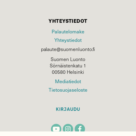
YHTEYSTIEDOT
Palautelomake
Yhteystiedot
palaute@suomenluonto.fi
Suomen Luonto
Sörnäistenkatu 1
00580 Helsinki
Mediatiedot
Tietosuojaseloste
KIRJAUDU