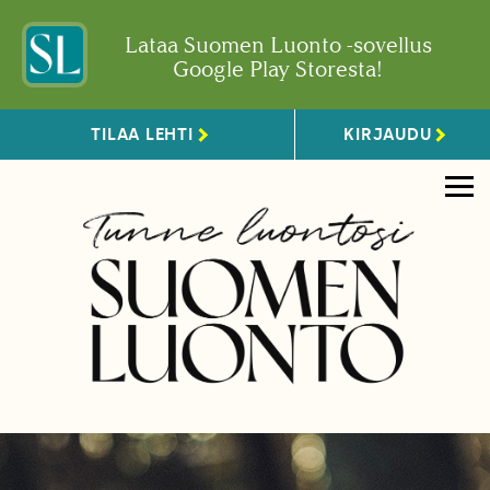
Lataa Suomen Luonto -sovellus
Google Play Storesta!
TILAA LEHTI
KIRJAUDU