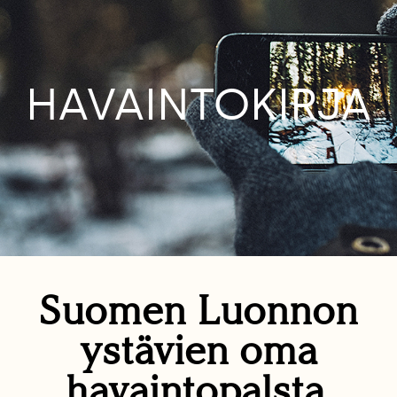
HAVAINTOKIRJA
Suomen Luonnon
ystävien oma
havaintopalsta.