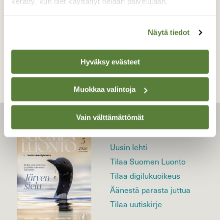
kerätty, kun olet käyttänyt heidän palvelujaan.
Näytä tiedot
TAKAISIN LISTAAN
Hyväksy evästeet
Muokkaa valintoja
Vain välttämättömät
LEHTI
Uusin lehti
Tilaa Suomen Luonto
Tilaa digilukuoikeus
Äänestä parasta juttua
Tilaa uutiskirje