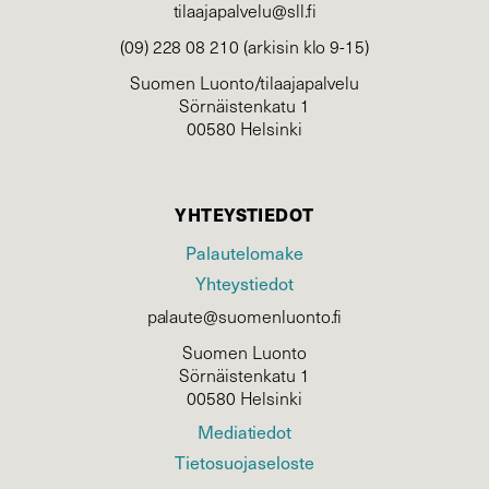
tilaajapalvelu@sll.fi
(09) 228 08 210 (arkisin klo 9-15)
Suomen Luonto/tilaajapalvelu
Sörnäistenkatu 1
00580 Helsinki
YHTEYSTIEDOT
Palautelomake
Yhteystiedot
palaute@suomenluonto.fi
Suomen Luonto
Sörnäistenkatu 1
00580 Helsinki
Mediatiedot
Tietosuojaseloste