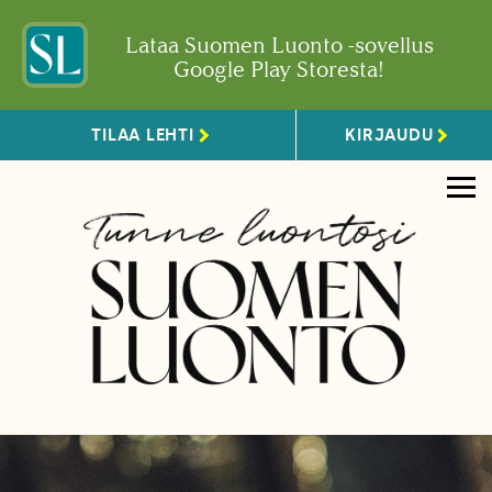
Lataa Suomen Luonto -sovellus
Google Play Storesta!
TILAA LEHTI
KIRJAUDU