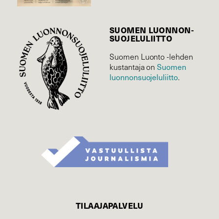
SUOMEN LUONNON­
SUOJELU­LIITTO
Suomen Luonto -lehden
Suomen
kustantaja on
luonnonsuojelu­liitto
.
TILAAJAPALVELU