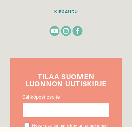
KIRJAUDU
TILAA
SUOMEN
LUONNON
UUTIS­KIRJE
Sähköpostiosoite
Hyväksyn tietojeni käytön uutiskirjeen
lähettämiseen