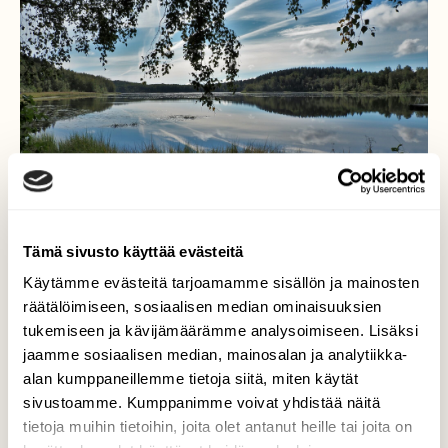
Tämä sivusto käyttää evästeitä
Käytämme evästeitä tarjoamamme sisällön ja mainosten
Merrasjärvi
räätälöimiseen, sosiaalisen median ominaisuuksien
tukemiseen ja kävijämäärämme analysoimiseen. Lisäksi
Aurinkoisen syyspäivän värejä ja
jaamme sosiaalisen median, mainosalan ja analytiikka-
heijastuksia.
alan kumppaneillemme tietoja siitä, miten käytät
sivustoamme. Kumppanimme voivat yhdistää näitä
Valokuvaaja: Arja Valtonen, Merrasjärvi, Lahti
tietoja muihin tietoihin, joita olet antanut heille tai joita on
10.9.2021