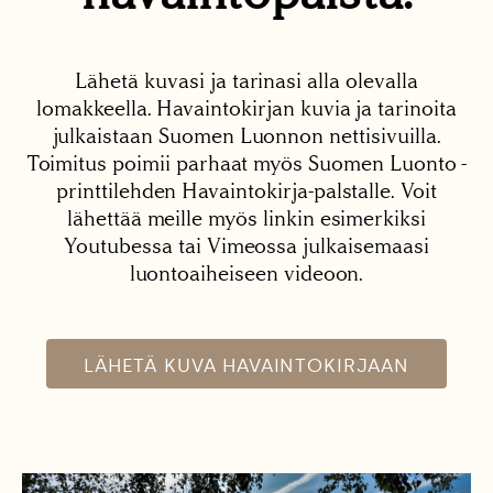
Lähetä kuvasi ja tarinasi alla olevalla
lomakkeella. Havaintokirjan kuvia ja tarinoita
julkaistaan Suomen Luonnon nettisivuilla.
Toimitus poimii parhaat myös Suomen Luonto -
printtilehden Havaintokirja-palstalle. Voit
lähettää meille myös linkin esimerkiksi
Youtubessa tai Vimeossa julkaisemaasi
luontoaiheiseen videoon.
LÄHETÄ KUVA HAVAINTOKIRJAAN