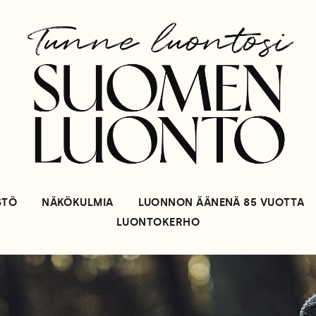
STÖ
NÄKÖKULMIA
LUONNON ÄÄNENÄ 85 VUOTTA
LUONTOKERHO