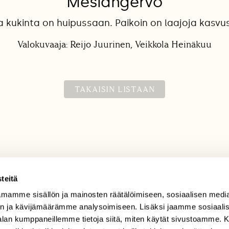
Mesiangervo
 kukinta on huipussaan. Paikoin on laajoja kasvu
Valokuvaaja: Reijo Juurinen, Veikkola Heinäkuu
TAKAISIN LISTAAN
teitä
mamme sisällön ja mainosten räätälöimiseen, sosiaalisen medi
TILAAJAPALVELU
n ja kävijämäärämme analysoimiseen. Lisäksi jaamme sosiaali
tilaajapalvelu@sll.fi
-alan kumppaneillemme tietoja siitä, miten käytät sivustoamme