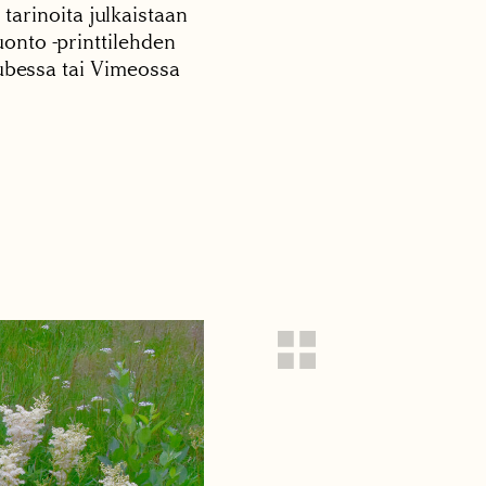
 tarinoita julkaistaan
onto -printtilehden
tubessa tai Vimeossa