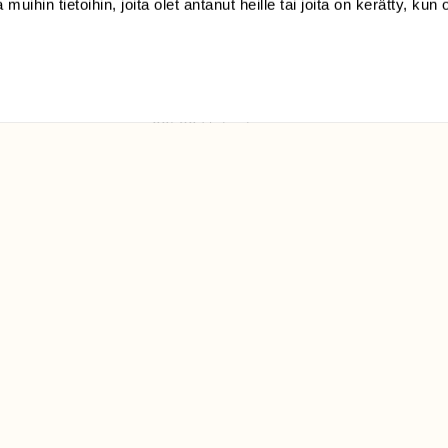
 muihin tietoihin, joita olet antanut heille tai joita on kerätty, kun 
(09) 228 08 210 (arkisin
klo 9-15)
Suomen
Luonto/tilaajapalvelu
Sörnäistenkatu 1
00580 Helsinki
ELU­
YHTEYSTIEDOT
ntaja on
Palautelomake
Yhteystiedot
palaute@suomenluonto.fi
Suomen Luonto
Sörnäistenkatu 1
00580 Helsinki
Mediatiedot
Tietosuojaseloste