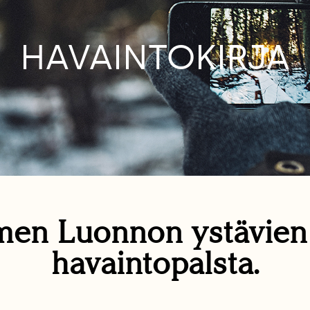
HAVAINTOKIRJA
en Luonnon ystävie
havaintopalsta.