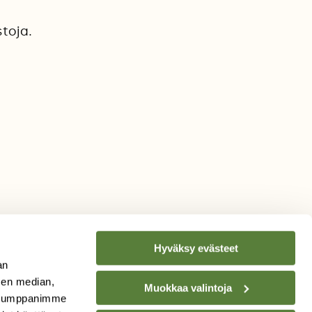
stoja.
Hyväksy evästeet
an
sen median,
Muokkaa valintoja
. Kumppanimme
TILAA
SUOMEN