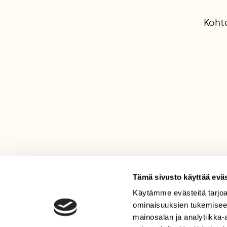
Kohta
Tämä sivusto käyttää eväs
Käytämme evästeitä tarjoa
LEHTI
ominaisuuksien tukemisee
Uusin lehti
mainosalan ja analytiikka