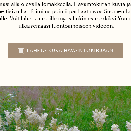
nasi alla olevalla lomakkeella. Havaintokirjan kuvia ja
tisivuilla. Toimitus poimii parhaat myös Suomen Lu
alle. Voit lähettää meille myös linkin esimerkiksi You
julkaisemaasi luontoaiheiseen videoon.
LÄHETÄ KUVA HAVAINTOKIRJAAN