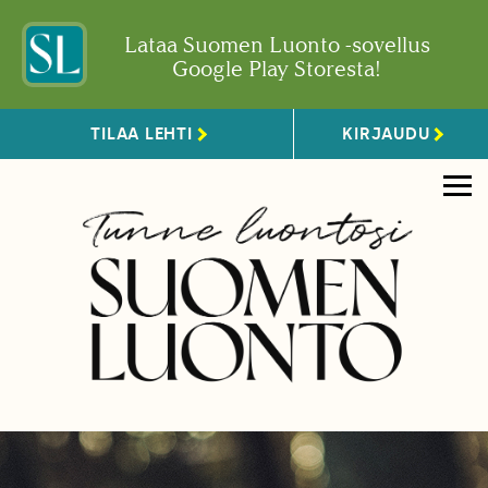
Lataa Suomen Luonto -sovellus
Google Play Storesta!
TILAA LEHTI
KIRJAUDU