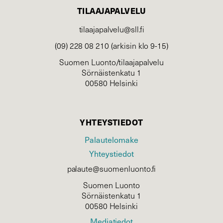
TILAAJAPALVELU
tilaajapalvelu@sll.fi
(09) 228 08 210 (arkisin klo 9-15)
Suomen Luonto/tilaajapalvelu
Sörnäistenkatu 1
00580 Helsinki
YHTEYSTIEDOT
Palautelomake
Yhteystiedot
palaute@suomenluonto.fi
Suomen Luonto
Sörnäistenkatu 1
00580 Helsinki
Mediatiedot