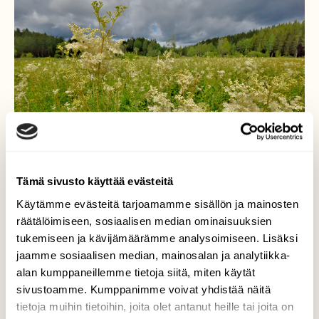
Tämä sivusto käyttää evästeitä
Käytämme evästeitä tarjoamamme sisällön ja mainosten
räätälöimiseen, sosiaalisen median ominaisuuksien
tukemiseen ja kävijämäärämme analysoimiseen. Lisäksi
Mesiangervo aloitti
jaamme sosiaalisen median, mainosalan ja analytiikka-
kukinnan
alan kumppaneillemme tietoja siitä, miten käytät
sivustoamme. Kumppanimme voivat yhdistää näitä
Niitä on paljon kostealla hevosniityllä.
tietoja muihin tietoihin, joita olet antanut heille tai joita on