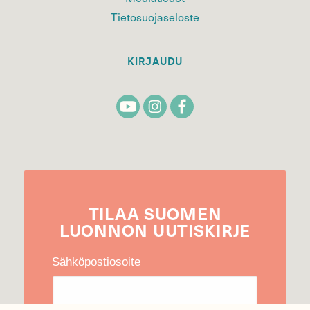
Tietosuojaseloste
KIRJAUDU
TILAA
SUOMEN
LUONNON
UUTIS­KIRJE
Sähköpostiosoite