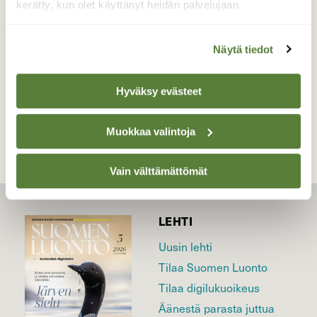
kerätty, kun olet käyttänyt heidän palvelujaan.
Valokuvaaja: Reijo Juurinen, Nuuksion
kansallispuisto Heinäkuu
Näytä tiedot
TAKAISIN LISTAAN
Hyväksy evästeet
Muokkaa valintoja
Vain välttämättömät
LEHTI
Uusin lehti
Tilaa Suomen Luonto
Tilaa digilukuoikeus
Äänestä parasta juttua