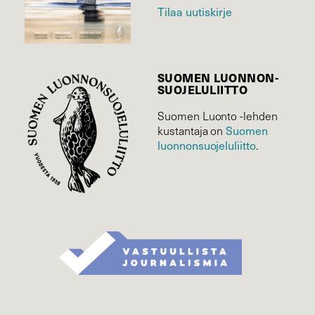
Tilaa uutiskirje
SUOMEN LUONNON­
SUOJELU­LIITTO
Suomen Luonto -lehden
Suomen
kustantaja on
luonnonsuojelu­liitto
.