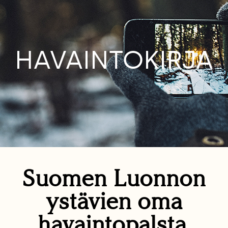
HAVAINTOKIRJA
Suomen Luonnon
ystävien oma
havaintopalsta.