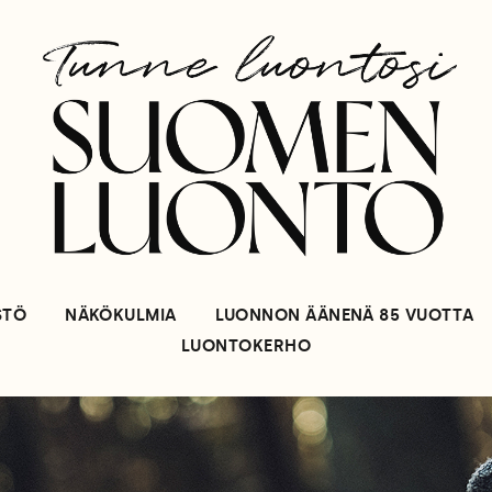
STÖ
NÄKÖKULMIA
LUONNON ÄÄNENÄ 85 VUOTTA
LUONTOKERHO