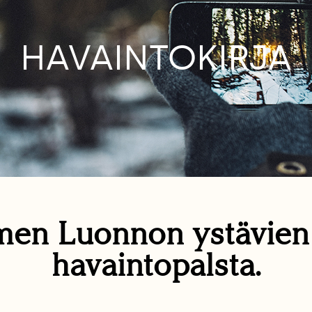
HAVAINTOKIRJA
en Luonnon ystävie
havaintopalsta.