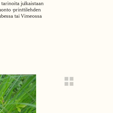
 tarinoita julkaistaan
onto -printtilehden
tubessa tai Vimeossa