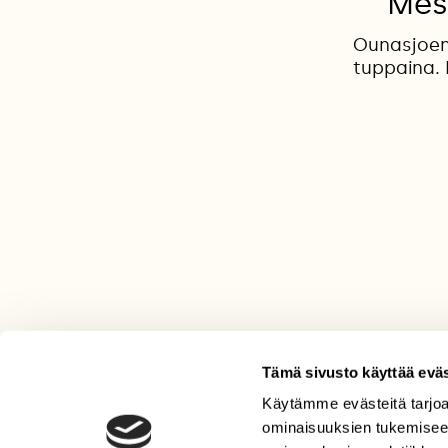
Mes
Ounasjoen
tuppaina. 
Tämä sivusto käyttää eväs
Käytämme evästeitä tarjoa
LEHTI
ominaisuuksien tukemisee
Uusin lehti