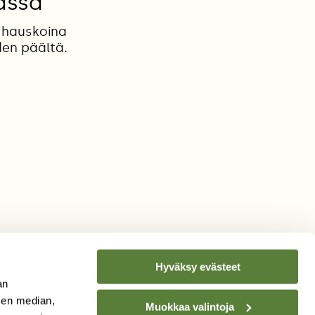
assa
 hauskoina
den päältä.
Hyväksy evästeet
an
sen median,
Muokkaa valintoja