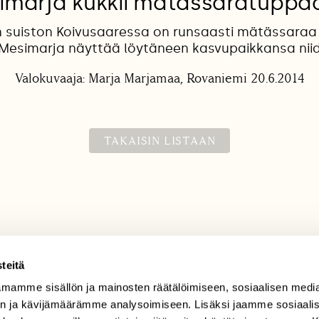
imarja kukkii mätässaratuppa
 suiston Koivusaaressa on runsaasti mätässaraa
Mesimarja näyttää löytäneen kasvupaikkansa nii
Valokuvaaja: Marja Marjamaa, Rovaniemi 20.6.2014
TAKAISIN LISTAAN
teitä
mamme sisällön ja mainosten räätälöimiseen, sosiaalisen medi
TILAAJAPALVELU
n ja kävijämäärämme analysoimiseen. Lisäksi jaamme sosiaali
tilaajapalvelu@sll.fi