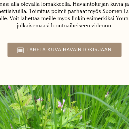
nasi alla olevalla lomakkeella. Havaintokirjan kuvia ja
tisivuilla. Toimitus poimii parhaat myös Suomen Lu
alle. Voit lähettää meille myös linkin esimerkiksi You
julkaisemaasi luontoaiheiseen videoon.
LÄHETÄ KUVA HAVAINTOKIRJAAN