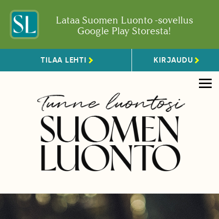
Lataa Suomen Luonto -sovellus
Google Play Storesta!
TILAA LEHTI
KIRJAUDU