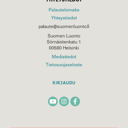
Palautelomake
Yhteystiedot
palaute@suomenluonto.fi
Suomen Luonto
Sörnäistenkatu 1
00580 Helsinki
Mediatiedot
Tietosuojaseloste
KIRJAUDU