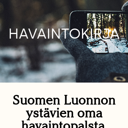
HAVAINTOKIRJA
Suomen Luonnon
ystävien oma
havaintopalsta.