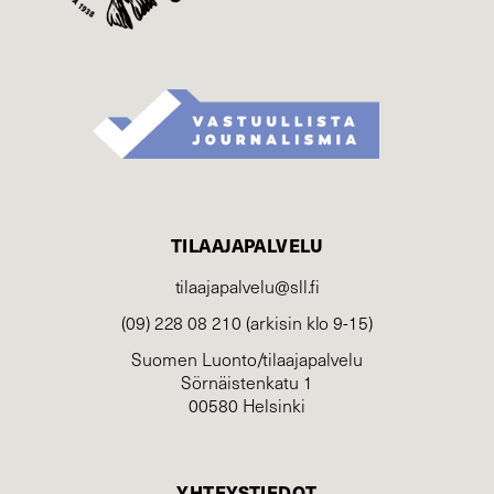
TILAAJAPALVELU
tilaajapalvelu@sll.fi
(09) 228 08 210 (arkisin klo 9-15)
Suomen Luonto/tilaajapalvelu
Sörnäistenkatu 1
00580 Helsinki
YHTEYSTIEDOT