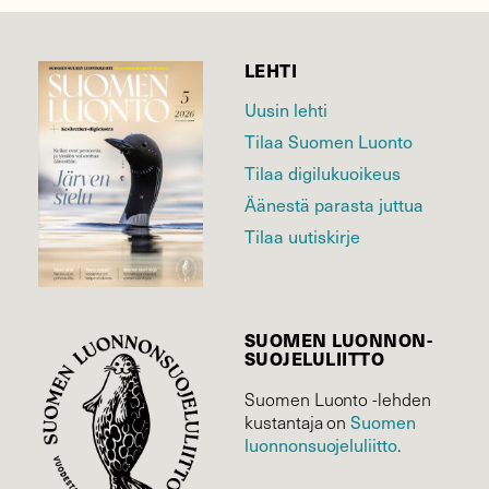
LEHTI
Uusin lehti
Tilaa Suomen Luonto
Tilaa digilukuoikeus
Äänestä parasta juttua
Tilaa uutiskirje
SUOMEN LUONNON­
SUOJELU­LIITTO
Suomen Luonto -lehden
Suomen
kustantaja on
luonnonsuojelu­liitto
.