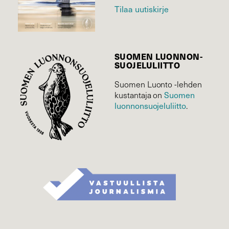
Tilaa uutiskirje
SUOMEN LUONNON­
SUOJELU­LIITTO
Suomen Luonto -lehden
Suomen
kustantaja on
luonnonsuojelu­liitto
.