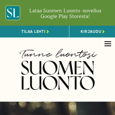
Lataa Suomen Luonto -sovellus
Google Play Storesta!
TILAA LEHTI
KIRJAUDU