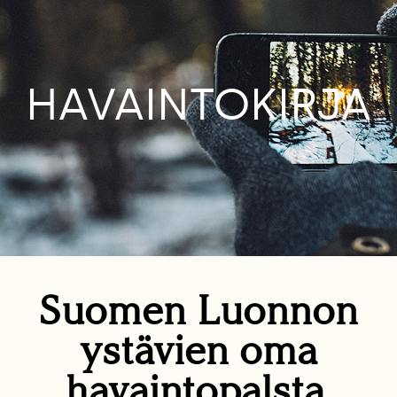
HAVAINTOKIRJA
Suomen Luonnon
ystävien oma
havaintopalsta.