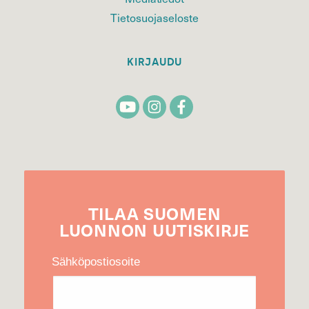
Tietosuojaseloste
KIRJAUDU
TILAA
SUOMEN
LUONNON
UUTIS­KIRJE
Sähköpostiosoite