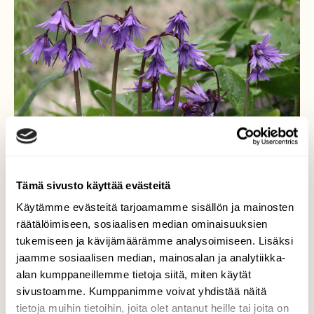
Tämä sivusto käyttää evästeitä
Käytämme evästeitä tarjoamamme sisällön ja mainosten
räätälöimiseen, sosiaalisen median ominaisuuksien
Metsäalppikello
tukemiseen ja kävijämäärämme analysoimiseen. Lisäksi
jaamme sosiaalisen median, mainosalan ja analytiikka-
Tämä kasvi on tullut Mustialaan ja
alan kumppaneillemme tietoja siitä, miten käytät
Aulangolle keskieuroopasta tuotujen
sivustoamme. Kumppanimme voivat yhdistää näitä
jalopuiden juuriston mullan mukana
tietoja muihin tietoihin, joita olet antanut heille tai joita on
siemeninä.