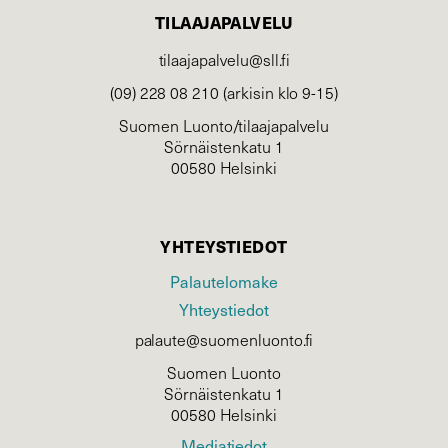
TILAAJAPALVELU
tilaajapalvelu@sll.fi
(09) 228 08 210 (arkisin klo 9-15)
Suomen Luonto/tilaajapalvelu
Sörnäistenkatu 1
00580 Helsinki
YHTEYSTIEDOT
Palautelomake
Yhteystiedot
palaute@suomenluonto.fi
Suomen Luonto
Sörnäistenkatu 1
00580 Helsinki
Mediatiedot