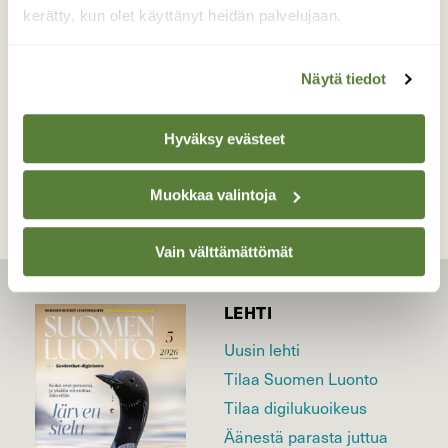
kerätty, kun olet käyttänyt heidän palvelujaan.
Valokuvaaja: Hannu Rasiranta, Hauho 18.5.2023
Näytä tiedot
TAKAISIN LISTAAN
Hyväksy evästeet
Muokkaa valintoja
Vain välttämättömät
LEHTI
Uusin lehti
Tilaa Suomen Luonto
Tilaa digilukuoikeus
Äänestä parasta juttua