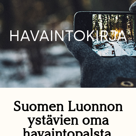
HAVAINTOKIRJA
Suomen Luonnon
ystävien oma
havaintopalsta.