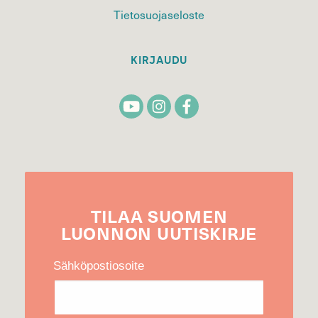
Tietosuojaseloste
KIRJAUDU
TILAA
SUOMEN
LUONNON
UUTIS­KIRJE
Sähköpostiosoite