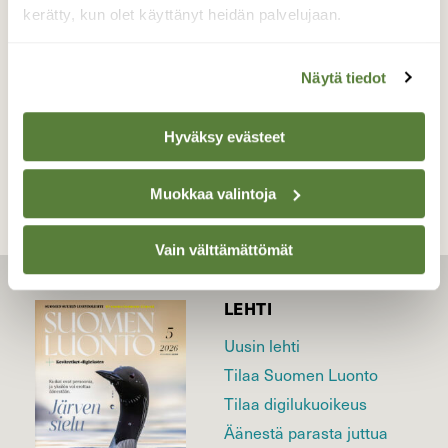
Valokuvaaja: Liisa Niiva-Korpela, Lappeenranta
kerätty, kun olet käyttänyt heidän palvelujaan.
29.10.2020
Näytä tiedot
TAKAISIN LISTAAN
Hyväksy evästeet
Muokkaa valintoja
Vain välttämättömät
LEHTI
Uusin lehti
Tilaa Suomen Luonto
Tilaa digilukuoikeus
Äänestä parasta juttua