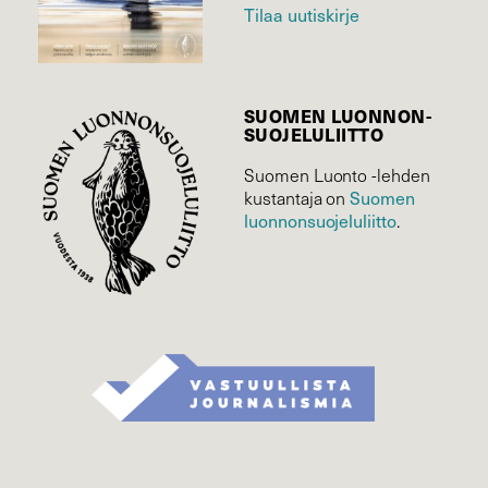
Tilaa uutiskirje
SUOMEN LUONNON­
SUOJELU­LIITTO
Suomen Luonto -lehden
Suomen
kustantaja on
luonnonsuojelu­liitto
.