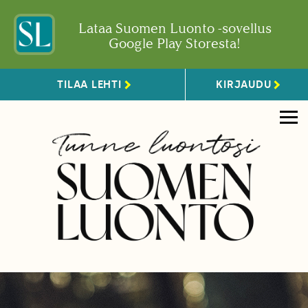
Lataa Suomen Luonto -sovellus
Google Play Storesta!
TILAA LEHTI
KIRJAUDU