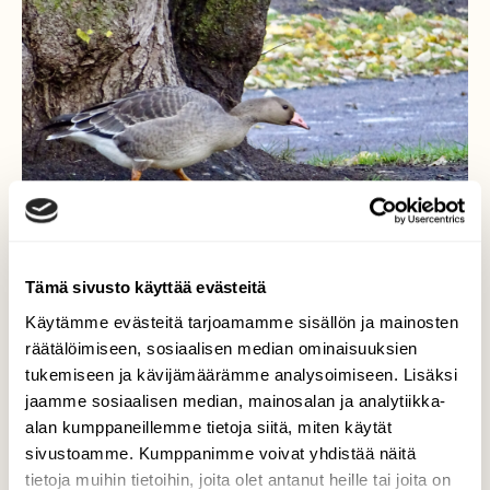
Tämä sivusto käyttää evästeitä
Käytämme evästeitä tarjoamamme sisällön ja mainosten
räätälöimiseen, sosiaalisen median ominaisuuksien
Metsähanhi
tukemiseen ja kävijämäärämme analysoimiseen. Lisäksi
jaamme sosiaalisen median, mainosalan ja analytiikka-
Yksinäinen metsähanhi tepasteli
alan kumppaneillemme tietoja siitä, miten käytät
Lappeenrannan Rantapuistossa välillä
sivustoamme. Kumppanimme voivat yhdistää näitä
ruohoa maistellen.
tietoja muihin tietoihin, joita olet antanut heille tai joita on