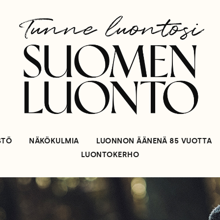
STÖ
NÄKÖKULMIA
LUONNON ÄÄNENÄ 85 VUOTTA
LUONTOKERHO