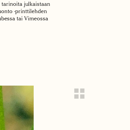
 tarinoita julkaistaan
onto -printtilehden
tubessa tai Vimeossa