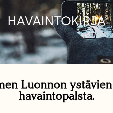
HAVAINTOKIRJA
en Luonnon ystävie
havaintopalsta.