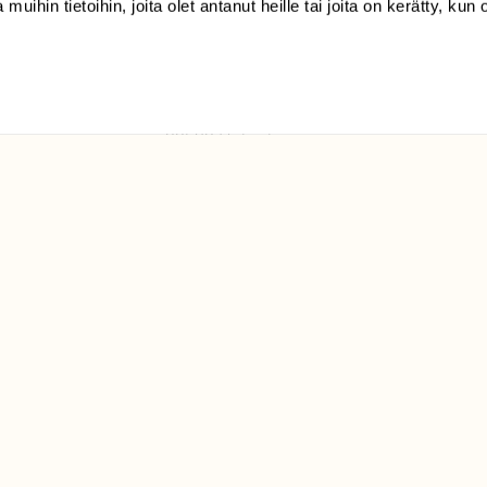
 muihin tietoihin, joita olet antanut heille tai joita on kerätty, kun 
(09) 228 08 210 (arkisin
klo 9-15)
Suomen
Luonto/tilaajapalvelu
Sörnäistenkatu 1
00580 Helsinki
ELU­
YHTEYSTIEDOT
ntaja on
Palautelomake
Yhteystiedot
palaute@suomenluonto.fi
Suomen Luonto
Sörnäistenkatu 1
00580 Helsinki
Mediatiedot
Tietosuojaseloste