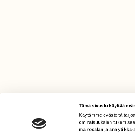
Tämä sivusto käyttää eväs
Käytämme evästeitä tarjoa
LEHTI
ominaisuuksien tukemisee
Uusin lehti
mainosalan ja analytiikka