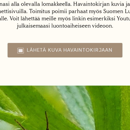
nasi alla olevalla lomakkeella. Havaintokirjan kuvia ja
tisivuilla. Toimitus poimii parhaat myös Suomen Lu
alle. Voit lähettää meille myös linkin esimerkiksi You
julkaisemaasi luontoaiheiseen videoon.
LÄHETÄ KUVA HAVAINTOKIRJAAN