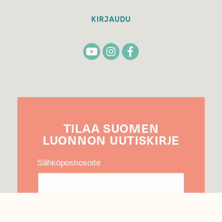
KIRJAUDU
TILAA
SUOMEN
LUONNON
UUTIS­KIRJE
Sähköpostiosoite
Hyväksyn tietojeni käytön uutiskirjeen
lähettämiseen