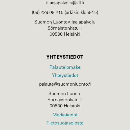
tilaajapalvelu@sll.fi
(09) 228 08 210 (arkisin klo 9-15)
Suomen Luonto/tilaajapalvelu
Sörnäistenkatu 1
00580 Helsinki
YHTEYSTIEDOT
Palautelomake
Yhteystiedot
palaute@suomenluonto.fi
Suomen Luonto
Sörnäistenkatu 1
00580 Helsinki
Mediatiedot
Tietosuojaseloste