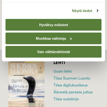
Näytä tiedot
TAKAISIN LISTAAN
Hyväksy evästeet
Muokkaa valintoja
Vain välttämättömät
LEHTI
Uusin lehti
Tilaa Suomen Luonto
Tilaa digilukuoikeus
Äänestä parasta juttua
Tilaa uutiskirje