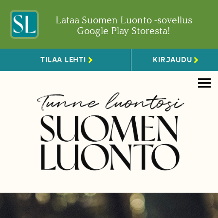
Lataa Suomen Luonto -sovellus
Google Play Storesta!
TILAA LEHTI
KIRJAUDU