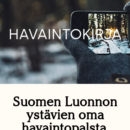
HAVAINTOKIRJA
Suomen Luonnon
ystävien oma
havaintopalsta.