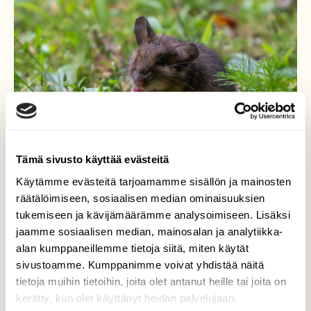
Tämä sivusto käyttää evästeitä
Käytämme evästeitä tarjoamamme sisällön ja mainosten
räätälöimiseen, sosiaalisen median ominaisuuksien
tukemiseen ja kävijämäärämme analysoimiseen. Lisäksi
jaamme sosiaalisen median, mainosalan ja analytiikka-
Metsähiiri
alan kumppaneillemme tietoja siitä, miten käytät
sivustoamme. Kumppanimme voivat yhdistää näitä
Metsähiiri (Apodemus sylvaticus)
tietoja muihin tietoihin, joita olet antanut heille tai joita on
kerätty, kun olet käyttänyt heidän palvelujaan.
Valokuvaaja: Markku Saarinen, Vääksy 2.7