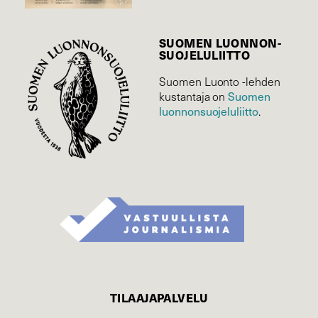
SUOMEN LUONNON­
SUOJELU­LIITTO
Suomen Luonto -lehden
Suomen
kustantaja on
luonnonsuojelu­liitto
.
TILAAJAPALVELU