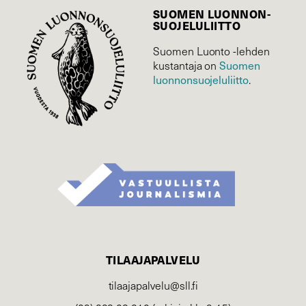
SUOMEN LUONNON­
SUOJELU­LIITTO
Suomen Luonto -lehden
Suomen
kustantaja on
luonnonsuojelu­liitto
.
TILAAJAPALVELU
tilaajapalvelu@sll.fi