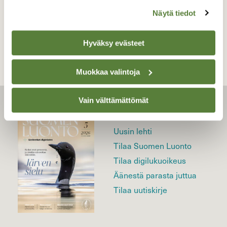
Näytä tiedot
TAKAISIN LISTAAN
Hyväksy evästeet
Muokkaa valintoja
Vain välttämättömät
LEHTI
Uusin lehti
Tilaa Suomen Luonto
Tilaa digilukuoikeus
Äänestä parasta juttua
Tilaa uutiskirje