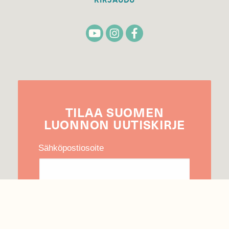
TILAA
SUOMEN
LUONNON
UUTIS­KIRJE
Sähköpostiosoite
Hyväksyn tietojeni käytön uutiskirjeen
lähettämiseen