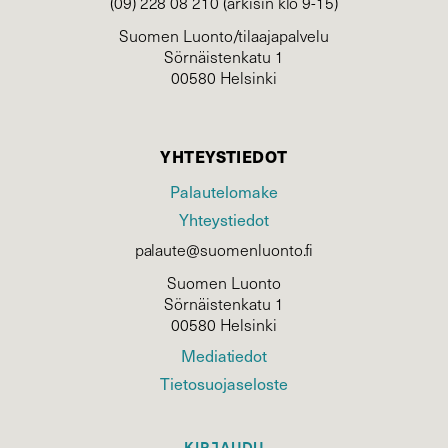
(09) 228 08 210 (arkisin klo 9-15)
Suomen Luonto/tilaajapalvelu
Sörnäistenkatu 1
00580 Helsinki
YHTEYSTIEDOT
Palautelomake
Yhteystiedot
palaute@suomenluonto.fi
Suomen Luonto
Sörnäistenkatu 1
00580 Helsinki
Mediatiedot
Tietosuojaseloste
KIRJAUDU