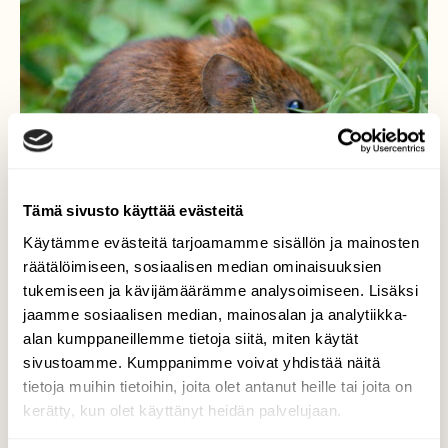
Tämä sivusto käyttää evästeitä
Käytämme evästeitä tarjoamamme sisällön ja mainosten
räätälöimiseen, sosiaalisen median ominaisuuksien
tukemiseen ja kävijämäärämme analysoimiseen. Lisäksi
jaamme sosiaalisen median, mainosalan ja analytiikka-
alan kumppaneillemme tietoja siitä, miten käytät
Metsähiiri pienoinen
sivustoamme. Kumppanimme voivat yhdistää näitä
tietoja muihin tietoihin, joita olet antanut heille tai joita on
Valokuvaaja: Eija Varjola, Lahti Kesa 2013
kerätty, kun olet käyttänyt heidän palvelujaan.