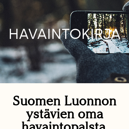
HAVAINTOKIRJA
Suomen Luonnon
ystävien oma
havaintopalsta.