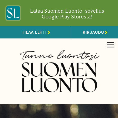
Lataa Suomen Luonto -sovellus
Google Play Storesta!
TILAA LEHTI
KIRJAUDU