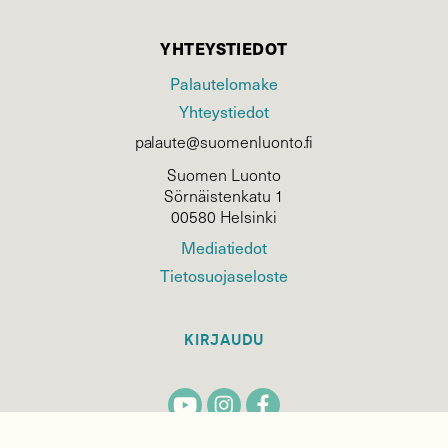
YHTEYSTIEDOT
Palautelomake
Yhteystiedot
palaute@suomenluonto.fi
Suomen Luonto
Sörnäistenkatu 1
00580 Helsinki
Mediatiedot
Tietosuojaseloste
KIRJAUDU