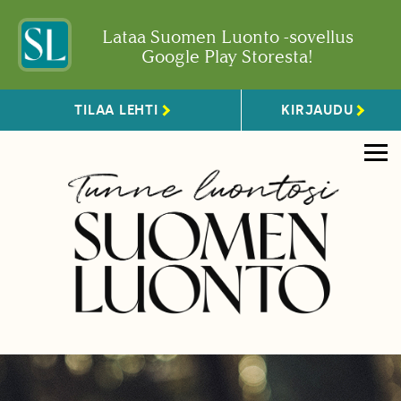
Lataa Suomen Luonto -sovellus
Google Play Storesta!
TILAA LEHTI
KIRJAUDU