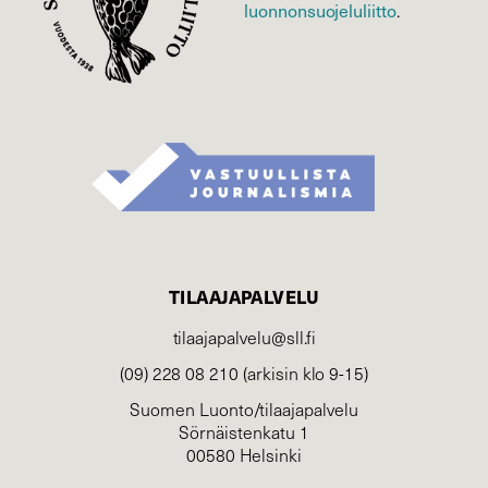
luonnonsuojelu­liitto
.
TILAAJAPALVELU
tilaajapalvelu@sll.fi
(09) 228 08 210 (arkisin klo 9-15)
Suomen Luonto/tilaajapalvelu
Sörnäistenkatu 1
00580 Helsinki