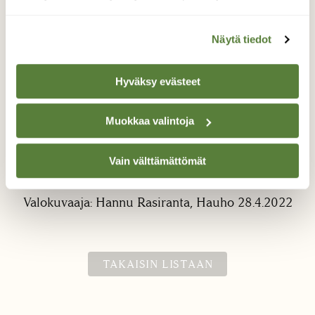
Näytä tiedot
Hyväksy evästeet
Muokkaa valintoja
Metsäjäniksen puku vaihtuu
Lumilaikkuisessa metsässä jäniksen puku on
Vain välttämättömät
aika hyvä, kun karvanvaihto on kesken.
Valokuvaaja: Hannu Rasiranta, Hauho 28.4.2022
TAKAISIN LISTAAN