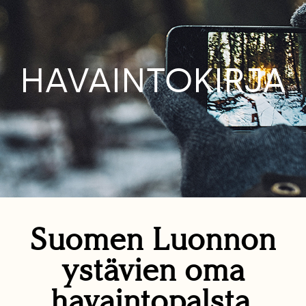
HAVAINTOKIRJA
Suomen Luonnon
ystävien oma
havaintopalsta.