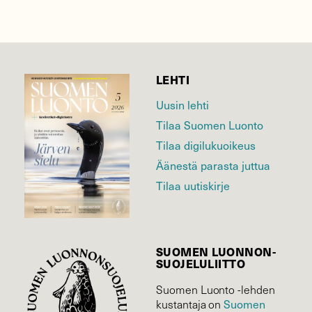
LEHTI
Uusin lehti
Tilaa Suomen Luonto
Tilaa digilukuoikeus
Äänestä parasta juttua
Tilaa uutiskirje
SUOMEN LUONNON­
SUOJELU­LIITTO
Suomen Luonto -lehden
Suomen
kustantaja on