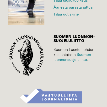
Äänestä parasta juttua
Tilaa uutiskirje
SUOMEN LUONNON­
SUOJELU­LIITTO
Suomen Luonto -lehden
Suomen
kustantaja on
luonnonsuojelu­liitto
.