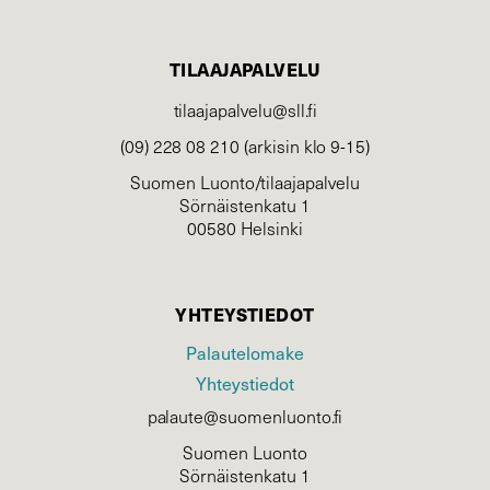
TILAAJAPALVELU
tilaajapalvelu@sll.fi
(09) 228 08 210 (arkisin klo 9-15)
Suomen Luonto/tilaajapalvelu
Sörnäistenkatu 1
00580 Helsinki
YHTEYSTIEDOT
Palautelomake
Yhteystiedot
palaute@suomenluonto.fi
Suomen Luonto
Sörnäistenkatu 1