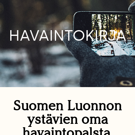
HAVAINTOKIRJA
Suomen Luonnon
ystävien oma
havaintopalsta.