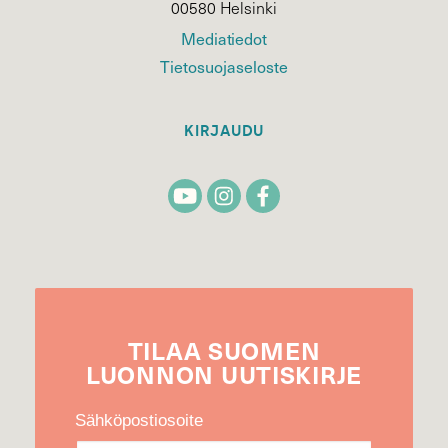
00580 Helsinki
Mediatiedot
Tietosuojaseloste
KIRJAUDU
TILAA
SUOMEN
LUONNON
UUTIS­KIRJE
Sähköpostiosoite