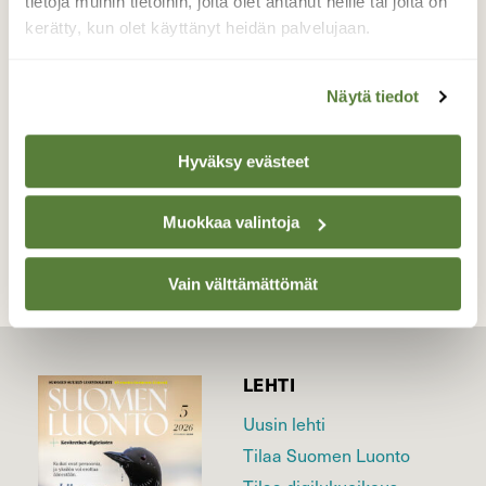
tietoja muihin tietoihin, joita olet antanut heille tai joita on
puput eivät pysy perässä.
kerätty, kun olet käyttänyt heidän palvelujaan.
Valokuvaaja: Jaana Saarelainen, Sarvinki, Joensuu
3.4.2026
Näytä tiedot
Hyväksy evästeet
TAKAISIN LISTAAN
Muokkaa valintoja
Vain välttämättömät
LEHTI
Uusin lehti
Tilaa Suomen Luonto
Tilaa digilukuoikeus