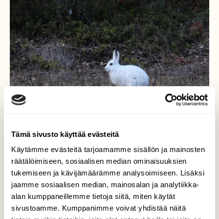
Tämä sivusto käyttää evästeitä
Käytämme evästeitä tarjoamamme sisällön ja mainosten
räätälöimiseen, sosiaalisen median ominaisuuksien
Metsäjänis
tukemiseen ja kävijämäärämme analysoimiseen. Lisäksi
jaamme sosiaalisen median, mainosalan ja analytiikka-
Lumi suli ennätysvarhain ja metsäjänikset
alan kumppaneillemme tietoja siitä, miten käytät
loistavat valkoisena kuin lyhdyt maastossa.
sivustoamme. Kumppanimme voivat yhdistää näitä
Muutokset ilmastossa ovat niin nopeita, että