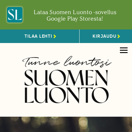
Lataa Suomen Luonto -sovellus
Google Play Storesta!
TILAA LEHTI
KIRJAUDU