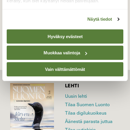
kerätty, kun olet käyttänyt heidän palvelujaan.
2.5.2026
Näytä tiedot
TAKAISIN LISTAAN
Hyväksy evästeet
Muokkaa valintoja
Vain välttämättömät
LEHTI
Uusin lehti
Tilaa Suomen Luonto
Tilaa digilukuoikeus
Äänestä parasta juttua
Tilaa uutiskirje