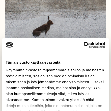
Tämä sivusto käyttää evästeitä
Käytämme evästeitä tarjoamamme sisällön ja mainosten
räätälöimiseen, sosiaalisen median ominaisuuksien
tukemiseen ja kävijämäärämme analysoimiseen. Lisäksi
Metsäjänis
jaamme sosiaalisen median, mainosalan ja analytiikka-
alan kumppaneillemme tietoja siitä, miten käytät
Metsäjäniksen turkissa vain ripaus jäljellä
sivustoamme. Kumppanimme voivat yhdistää näitä
valkoisesta talviturkista
tietoja muihin tietoihin, joita olet antanut heille tai joita on
Valokuvaaja: Jaana Saarelainen, Pohjois-Karjala