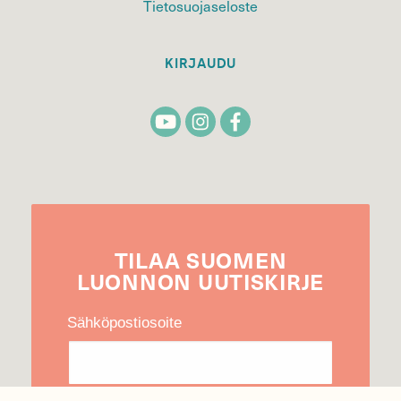
Tietosuojaseloste
KIRJAUDU
TILAA
SUOMEN
LUONNON
UUTIS­KIRJE
Sähköpostiosoite