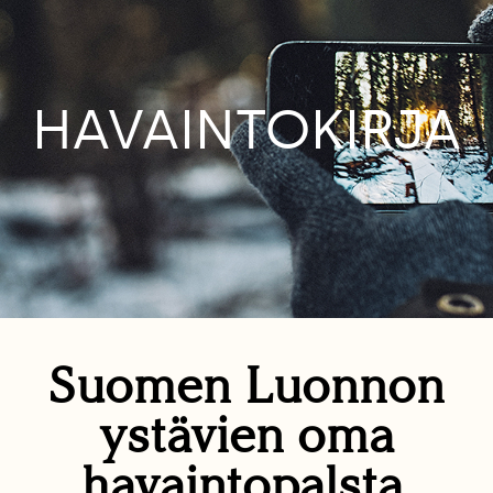
HAVAINTOKIRJA
Suomen Luonnon
ystävien oma
havaintopalsta.