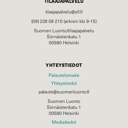
TILAAJAPALVELU
tilaajapalvelu@sll.fi
(09) 228 08 210 (arkisin klo 9-15)
Suomen Luonto/tilaajapalvelu
Sörnäistenkatu 1
00580 Helsinki
YHTEYSTIEDOT
Palautelomake
Yhteystiedot
palaute@suomenluonto.fi
Suomen Luonto
Sörnäistenkatu 1
00580 Helsinki
Mediatiedot