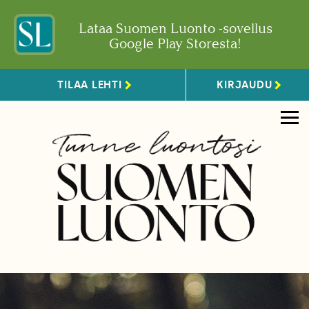
Lataa Suomen Luonto -sovellus
Google Play Storesta!
TILAA LEHTI
KIRJAUDU