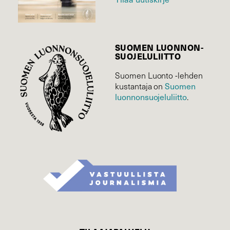
SUOMEN LUONNON­
SUOJELU­LIITTO
Suomen Luonto -lehden
Suomen
kustantaja on
luonnonsuojelu­liitto
.